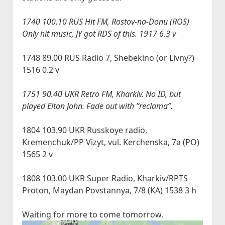
Historia
open
JVA DX-Sivu: LA 2017-2020
Lokit
menu
dropdown
Kesä 2015
Kesällä Korkeilla Laineilla
JVA DX-sivu: NA Etelä
open
Vadelmakuja FM (last 365 days)
Kilpailut
1740 100.10 RUS Hit FM, Rostov-na-Donu (ROS)
menu
dropdown
Kesä 2014
Only hit music, JY got RDS of this. 1917 6.3 v
Bandscan Jyväskylä 2006-2025
Radioaktiivisten Liiga
Foorumi
menu
Kesä 2014 Pohjois-Suomi
Bandscan Heikkilänperä (JJH)
QSL-Kilpailu 2021
Ota Yhteyttä
1748 89.00 RUS Radio 7, Shebekino (or Livny?)
Kesä 2013
All Time NA-Logs by JJH
Kilometrirankki
1516 0.2 v
Kesä 2012
NDB Logs by JJH
1751 90.40 UKR Retro FM, Kharkiv. No ID, but
Kesä 2011
played Elton John. Fade out with ”reclama”.
Kesä 2010
Dacha FM (last 365 days)
1804 103.90 UKR Russkoye radio,
open
Kaudet 2009 – 2000
Bandscan Dacha 2001-2025 (JMN)
Kremenchuk/PP Vizyt, vul. Kerchenska, 7a (PO)
dropdown
Kesä 2009
menu
1565 2 v
OG6M FM (last 365 days)
Kesä 2008
Dacha AM (all time)
1808 103.00 UKR Super Radio, Kharkiv/RPTS
Kesä 2006
Proton, Maydan Povstannya, 7/8 (KA) 1538 3 h
Kesä 2005
Kuunteluloki
Waiting for more to come tomorrow.
Kesä 2000