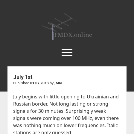
FMDX.online
open
menu
twitter
facebook
instagram
janne@heinikangas.info
discord
whatsapp
July 1st
Published
01.07.2013
by
JMN
Etusivu
Asemalistat
July begins with little opening to Ukrainian and
Russian border. Not long lasting or strong
open
Kausikatsaukset
dropdown
signals for 30 minutes. Surprisingly weak
open
Kesä 2018
Artikkelit
menu
signals were coming over 100 MHz, even there
dropdown
Kesä 2017
open
Körner 19.3 by Ismo Kauppi
Tilastot
was nothing much on lower frequencies. Italic
menu
dropdown
stations are only guessed.
Kesä 2016