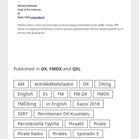
Published in
DX
,
FMDX
and
QSL
AM
AntiikkiModulaatio
DX
DXing
English
Es
FM
FM-DX
FMDX
FMDXing
in English
Kausi 2018
OIRT
Perinteinen DX-Kuuntelu
Perinteisellä Tyylillä
Piraatit
Pirate
Pirate Radio
Pirates
Sporadic E