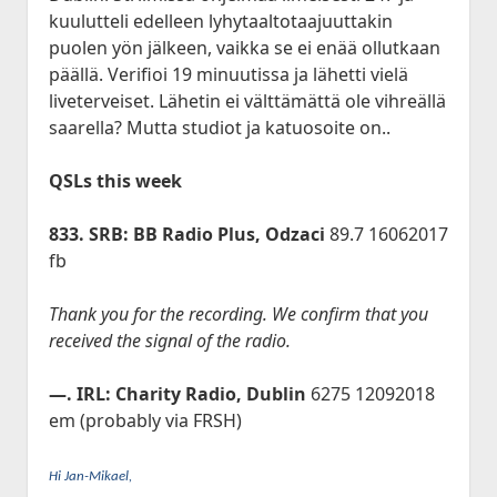
Historia
open
JVA DX-Sivu: LA 2017-2020
Lokit
menu
kuulutteli edelleen lyhytaaltotaajuuttakin
dropdown
Kesä 2015
Kesällä Korkeilla Laineilla
JVA DX-sivu: NA Etelä
open
Vadelmakuja FM (last 365 days)
Kilpailut
puolen yön jälkeen, vaikka se ei enää ollutkaan
menu
dropdown
Kesä 2014
päällä. Verifioi 19 minuutissa ja lähetti vielä
Bandscan Jyväskylä 2006-2025
Radioaktiivisten Liiga
Foorumi
menu
liveterveiset. Lähetin ei välttämättä ole vihreällä
Kesä 2014 Pohjois-Suomi
Bandscan Heikkilänperä (JJH)
QSL-Kilpailu 2021
Ota Yhteyttä
saarella? Mutta studiot ja katuosoite on..
Kesä 2013
All Time NA-Logs by JJH
Kilometrirankki
QSLs this week
Kesä 2012
NDB Logs by JJH
Kesä 2011
833. SRB: BB Radio Plus, Odzaci
89.7 16062017
Kesä 2010
fb
Dacha FM (last 365 days)
open
Kaudet 2009 – 2000
Bandscan Dacha 2001-2025 (JMN)
Thank you for the recording. We confirm that you
dropdown
Kesä 2009
menu
received the signal of the radio.
OG6M FM (last 365 days)
Kesä 2008
Dacha AM (all time)
—. IRL: Charity Radio, Dublin
6275 12092018
Kesä 2006
em (probably via FRSH)
Kesä 2005
Kuunteluloki
Kesä 2000
Hi Jan-Mikael,