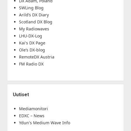
DX Adam, Poland
SWLing Blog
Arild’s DX Diary
Scotland DX Blog
My Radiowaves
LHU-DX-Log
Kai's DX Page
Ole’s DX-blog
RemoteDX Austria
FM Radio DX
Uutiset
Mediamonitori
EDXC – News
Ydun's Medium Wave Info