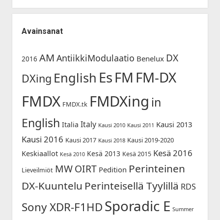
Avainsanat
AM
DX
AntiikkiModulaatio
Benelux
2016
Es
FM-DX
FM
English
DXing
FMDX
FMDXing
in
FMDX.tk
English
Italy
Kausi 2013
Italia
Kausi 2010
Kausi 2011
Kausi 2016
Kausi 2017
Kausi 2019-2020
Kausi 2018
Kesä 2016
Keskiaallot
Kesä 2013
Kesä 2015
Kesä 2010
Perinteinen
MW
OIRT
Pedition
Lieveilmiöt
DX-Kuuntelu
Perinteisellä Tyylillä
RDS
Sporadic E
Sony XDR-F1HD
Summer