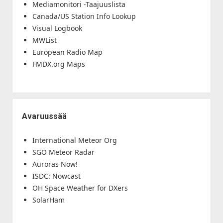
Mediamonitori -Taajuuslista
Canada/US Station Info Lookup
Visual Logbook
MWList
European Radio Map
FMDX.org Maps
Avaruussää
International Meteor Org
SGO Meteor Radar
Auroras Now!
ISDC: Nowcast
OH Space Weather for DXers
SolarHam