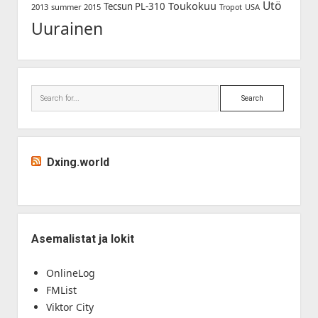
Utö
Toukokuu
Tecsun PL-310
2013
summer 2015
USA
Tropot
Uurainen
Search
Dxing.world
Asemalistat ja lokit
OnlineLog
FMList
Viktor City