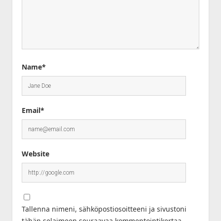
Name*
Email*
Website
Tallenna nimeni, sähköpostiosoitteeni ja sivustoni
tähän selaimeen seuraavaa kommentointikertaa