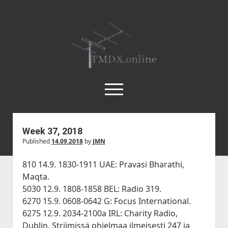
FMDX.online
open
menu
twitter
facebook
instagram
janne@heinikangas.info
discord
whatsapp
Week 37, 2018
Published
14.09.2018
by
JMN
Etusivu
Asemalistat
810 14.9. 1830-1911 UAE: Pravasi Bharathi,
Maqta.
open
Kausikatsaukset
dropdown
5030 12.9. 1808-1858 BEL: Radio 319.
open
Kesä 2018
Artikkelit
menu
6270 15.9. 0608-0642 G: Focus International.
dropdown
Kesä 2017
open
Körner 19.3 by Ismo Kauppi
Tilastot
6275 12.9. 2034-2100a IRL: Charity Radio,
menu
dropdown
Dublin. Striimissä ohjelmaa ilmeisesti 247 ja
Kesä 2016