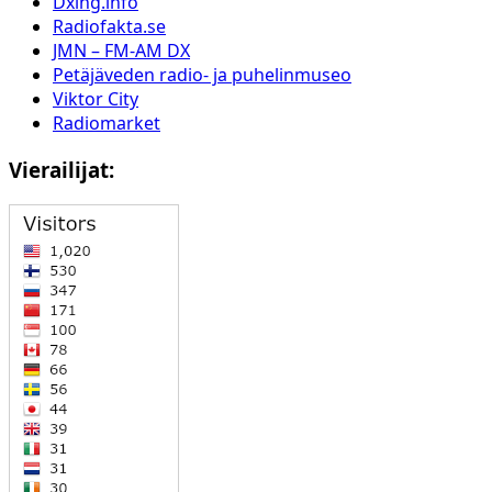
Dxing.info
Radiofakta.se
JMN – FM-AM DX
Petäjäveden radio- ja puhelinmuseo
Viktor City
Radiomarket
Vierailijat: