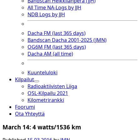
Bandscan Heikkilänperä (JJH)
All Time NA-Logs by JJH
NDB Logs by JJH
Dacha FM (last 365 days)
Bandscan Dacha 2001-2025 (JMN)
OG6M FM (last 365 days)
Dacha AM (all time)
Kuunteluloki
Kilpailut
open
Radioaktiivisten Liiga
dropdown
QSL-Kilpailu 2021
menu
Kilometrirankki
Foorumi
Ota Yhteyttä
March 14: 4 watts/1536 km