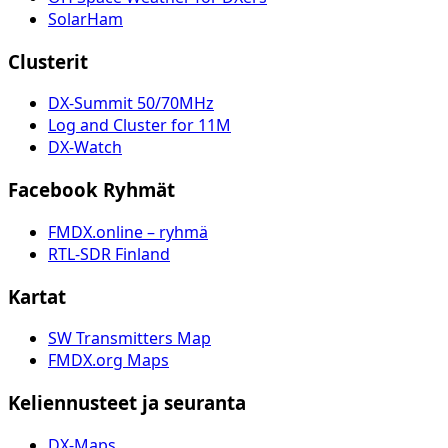
SolarHam
Clusterit
DX-Summit 50/70MHz
Log and Cluster for 11M
DX-Watch
Facebook Ryhmät
FMDX.online – ryhmä
RTL-SDR Finland
Kartat
SW Transmitters Map
FMDX.org Maps
Keliennusteet ja seuranta
DX-Maps