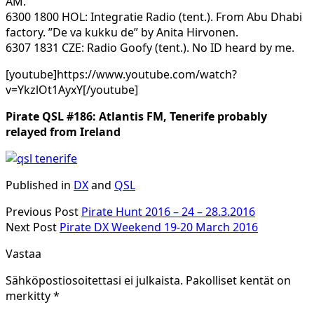
AM.
6300 1800 HOL: Integratie Radio (tent.). From Abu Dhabi
factory. ”De va kukku de” by Anita Hirvonen.
6307 1831 CZE: Radio Goofy (tent.). No ID heard by me.
[youtube]https://www.youtube.com/watch?
v=YkzlOt1AyxY[/youtube]
Pirate QSL #186: Atlantis FM, Tenerife probably
relayed from Ireland
Published in
DX
and
QSL
Previous Post
Pirate Hunt 2016 – 24 – 28.3.2016
Next Post
Pirate DX Weekend 19-20 March 2016
Vastaa
Sähköpostiosoitettasi ei julkaista.
Pakolliset kentät on
merkitty
*