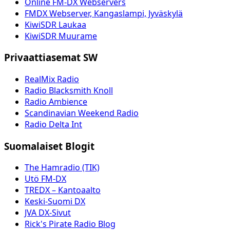
Online FM-DX Webservers
FMDX Webserver, Kangaslampi, Jyväskylä
KiwiSDR Laukaa
KiwiSDR Muurame
Privaattiasemat SW
RealMix Radio
Radio Blacksmith Knoll
Radio Ambience
Scandinavian Weekend Radio
Radio Delta Int
Suomalaiset Blogit
The Hamradio (TIK)
Utö FM-DX
TREDX – Kantoaalto
Keski-Suomi DX
JVA DX-Sivut
Rick's Pirate Radio Blog