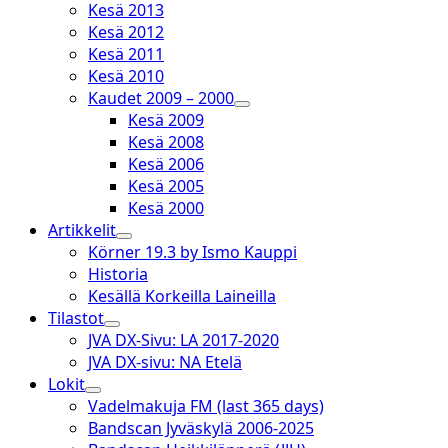
Kesä 2013
Kesä 2012
Kesä 2011
Kesä 2010
Kaudet 2009 – 2000
open
Kesä 2009
dropdown
Kesä 2008
menu
Kesä 2006
Kesä 2005
Kesä 2000
Artikkelit
open
Körner 19.3 by Ismo Kauppi
dropdown
Historia
menu
Kesällä Korkeilla Laineilla
Tilastot
open
JVA DX-Sivu: LA 2017-2020
dropdown
JVA DX-sivu: NA Etelä
menu
Lokit
open
Vadelmakuja FM (last 365 days)
dropdown
Bandscan Jyväskylä 2006-2025
menu