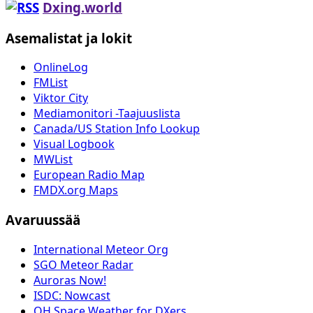
Dxing.world
Asemalistat ja lokit
OnlineLog
FMList
Viktor City
Mediamonitori -Taajuuslista
Canada/US Station Info Lookup
Visual Logbook
MWList
European Radio Map
FMDX.org Maps
Avaruussää
International Meteor Org
SGO Meteor Radar
Auroras Now!
ISDC: Nowcast
OH Space Weather for DXers