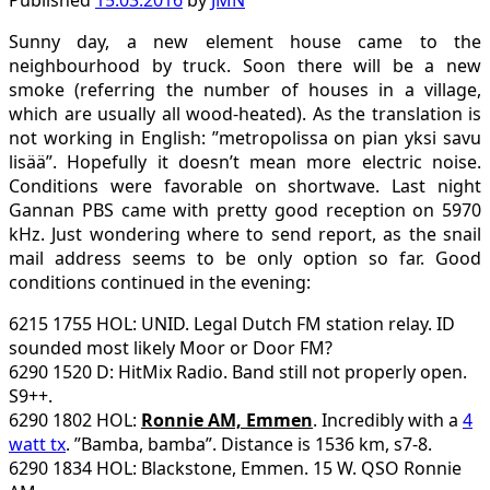
Published
15.03.2016
by
JMN
Sunny day, a new element house came to the
neighbourhood by truck. Soon there will be a new
smoke (referring the number of houses in a village,
which are usually all wood-heated). As the translation is
not working in English: ”metropolissa on pian yksi savu
lisää”. Hopefully it doesn’t mean more electric noise.
Conditions were favorable on shortwave. Last night
Gannan PBS came with pretty good reception on 5970
kHz. Just wondering where to send report, as the snail
mail address seems to be only option so far. Good
conditions continued in the evening:
6215 1755 HOL: UNID. Legal Dutch FM station relay. ID
sounded most likely Moor or Door FM?
6290 1520 D: HitMix Radio. Band still not properly open.
S9++.
6290 1802 HOL:
Ronnie AM, Emmen
. Incredibly with a
4
watt tx
. ”Bamba, bamba”. Distance is 1536 km, s7-8.
6290 1834 HOL: Blackstone, Emmen. 15 W. QSO Ronnie