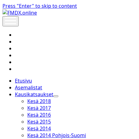
Press "Enter" to skip to content
FMDX.online
open
menu
twitter
facebook
instagram
janne@heinikangas.info
discord
whatsapp
Etusivu
Asemalistat
Kausikatsaukset
open
Kesä 2018
dropdown
Kesä 2017
menu
Kesä 2016
Kesä 2015
Kesä 2014
Kesä 2014 Pohjois-Suomi