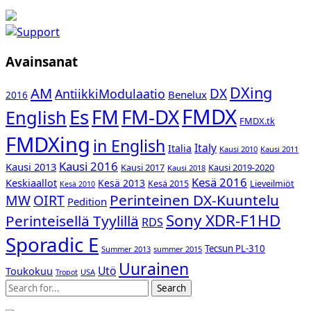
Avainsanat
DXing
AM
DX
AntiikkiModulaatio
Benelux
2016
FMDX
Es
FM-DX
FM
English
FMDX.tk
FMDXing
in English
Italy
Italia
Kausi 2010
Kausi 2011
Kausi 2016
Kausi 2013
Kausi 2017
Kausi 2019-2020
Kausi 2018
Kesä 2016
Keskiaallot
Kesä 2013
Kesä 2015
Lieveilmiöt
Kesä 2010
Perinteinen DX-Kuuntelu
MW
OIRT
Pedition
Sony XDR-F1HD
Perinteisellä Tyylillä
RDS
Sporadic E
Tecsun PL-310
Summer 2013
summer 2015
Uurainen
Utö
Toukokuu
USA
Tropot
Search