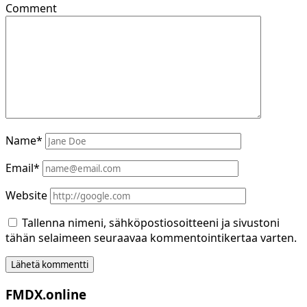
Comment
Name*
Email*
Website
Tallenna nimeni, sähköpostiosoitteeni ja sivustoni
tähän selaimeen seuraavaa kommentointikertaa varten.
Sidebar
FMDX.online