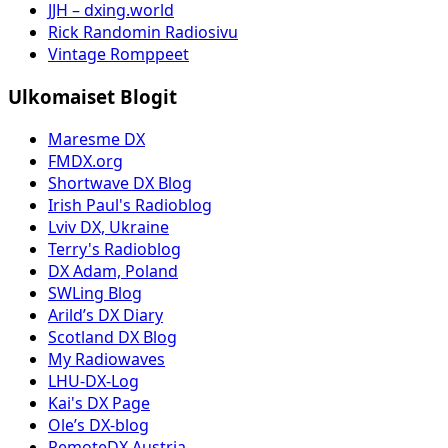
JJH – dxing.world
Rick Randomin Radiosivu
Vintage Romppeet
Ulkomaiset Blogit
Maresme DX
FMDX.org
Shortwave DX Blog
Irish Paul's Radioblog
Lviv DX, Ukraine
Terry's Radioblog
DX Adam, Poland
SWLing Blog
Arild’s DX Diary
Scotland DX Blog
My Radiowaves
LHU-DX-Log
Kai's DX Page
Ole’s DX-blog
RemoteDX Austria