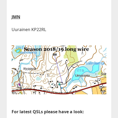
JMN
Uurainen KP22RL
For latest QSLs please have a look: