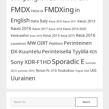
FMDX
FMDXing
in
FMDX.tk
English
Italy
Kausi 2013
Italia
Kausi 2010
Kausi 2011
Kausi 2016
Kausi 2017
Kausi 2019-2020
Kausi 2018
Kesä 2016
Keskiaallot
Kesä 2013
Kesä 2015
Kesä 2010
Perinteinen
MW
OIRT
Pedition
Lieveilmiöt
DX-Kuuntelu
Perinteisellä Tyylillä
RDS
Sporadic E
Sony XDR-F1HD
Summer
Utö
Toukokuu
Tecsun PL-310
2013
summer 2015
USA
Tropot
Uurainen
Search