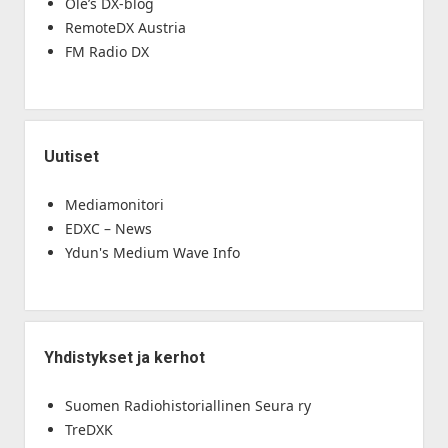
Ole’s DX-blog
RemoteDX Austria
FM Radio DX
Uutiset
Mediamonitori
EDXC – News
Ydun's Medium Wave Info
Yhdistykset ja kerhot
Suomen Radiohistoriallinen Seura ry
TreDXK