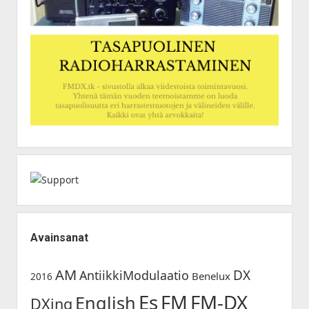
Avainsanat
AM
DX
AntiikkiModulaatio
Benelux
2016
Es
FM-DX
FM
English
DXing