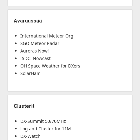
Avaruussää
International Meteor Org
SGO Meteor Radar
Auroras Now!
ISDC: Nowcast
OH Space Weather for DXers
SolarHam
Clusterit
DX-Summit 50/70MHz
Log and Cluster for 11M
DX-Watch