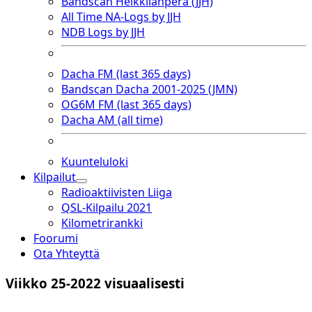
Bandscan Heikkilänperä (JJH)
All Time NA-Logs by JJH
NDB Logs by JJH
Dacha FM (last 365 days)
Bandscan Dacha 2001-2025 (JMN)
OG6M FM (last 365 days)
Dacha AM (all time)
Kuunteluloki
Kilpailut
open
Radioaktiivisten Liiga
dropdown
QSL-Kilpailu 2021
menu
Kilometrirankki
Foorumi
Ota Yhteyttä
Viikko 25-2022 visuaalisesti