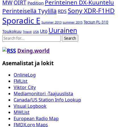
Perinteinen DX-Kuuntelu
MW
OIRT
Pedition
Sony XDR-F1HD
Perinteisellä Tyylillä
RDS
Sporadic E
Tecsun PL-310
Summer 2013
summer 2015
Uurainen
Utö
Toukokuu
USA
Tropot
Search
Dxing.world
Asemalistat ja lokit
OnlineLog
FMList
Viktor City
Mediamonitori -Taajuuslista
Canada/US Station Info Lookup
Visual Logbook
MWList
European Radio Map
FMDX.org Maps