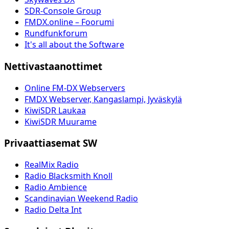
SDR-Console Group
FMDX.online – Foorumi
Rundfunkforum
It's all about the Software
Nettivastaanottimet
Online FM-DX Webservers
FMDX Webserver, Kangaslampi, Jyväskylä
KiwiSDR Laukaa
KiwiSDR Muurame
Privaattiasemat SW
RealMix Radio
Radio Blacksmith Knoll
Radio Ambience
Scandinavian Weekend Radio
Radio Delta Int