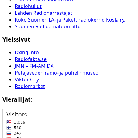
Radiohullut
Lahden Radioharrastajat
Koko Suomen LA- ja Pakettiradiokerho Kosla ry.
Suomen Radioamatööriliitto
Yleissivut
Dxing.info
Radiofakta.se
JMN – FM-AM DX
Petäjäveden radio- ja puhelinmuseo
Viktor City
Radiomarket
Vierailijat: