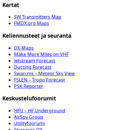
Kartat
SW Transmitters Map
FMDX.org Maps
Keliennusteet ja seuranta
DX-Maps
Make More Miles on VHF
Jetstream Forecast
Ducting Forecast
Swan.ms – Meteor Sky View
F5LEN – Tropo Forecast
PSK Reporter
Keskustelufoorumit
HFU – HF Underground
AirSpy Group
Utilityfoorumi
Skywaves DX