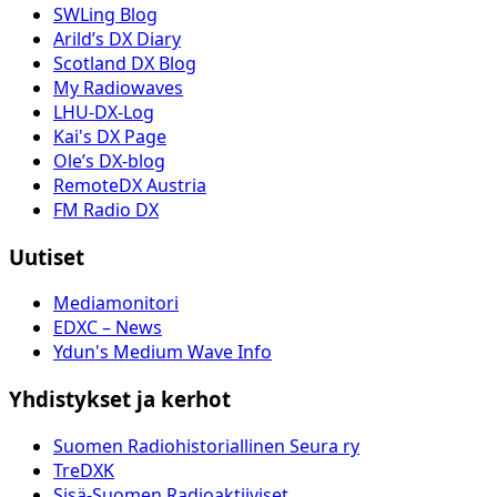
SWLing Blog
Arild’s DX Diary
Scotland DX Blog
My Radiowaves
LHU-DX-Log
Kai's DX Page
Ole’s DX-blog
RemoteDX Austria
FM Radio DX
Uutiset
Mediamonitori
EDXC – News
Ydun's Medium Wave Info
Yhdistykset ja kerhot
Suomen Radiohistoriallinen Seura ry
TreDXK
Sisä-Suomen Radioaktiiviset