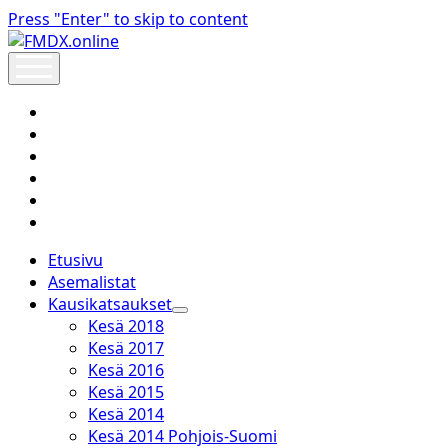
Press "Enter" to skip to content
FMDX.online
open
menu
twitter
facebook
instagram
janne@heinikangas.info
discord
whatsapp
Etusivu
Asemalistat
Kausikatsaukset
open
Kesä 2018
dropdown
Kesä 2017
menu
Kesä 2016
Kesä 2015
Kesä 2014
Kesä 2014 Pohjois-Suomi