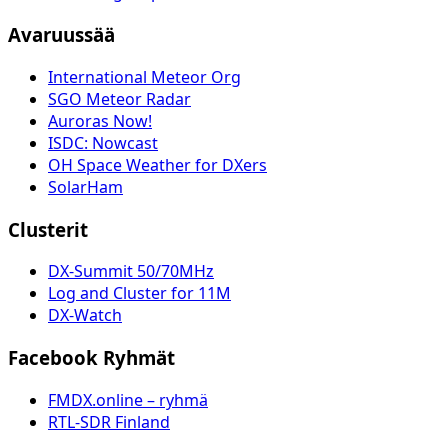
Avaruussää
International Meteor Org
SGO Meteor Radar
Auroras Now!
ISDC: Nowcast
OH Space Weather for DXers
SolarHam
Clusterit
DX-Summit 50/70MHz
Log and Cluster for 11M
DX-Watch
Facebook Ryhmät
FMDX.online – ryhmä
RTL-SDR Finland