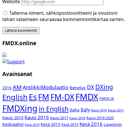
Website
Tallenna nimeni, sähköpostiosoitteeni ja sivustoni
tähän selaimeen seuraavaa kommentointikertaa varten.
Sidebar
FMDX.online
Avainsanat
DXing
AM
DX
AntiikkiModulaatio
Benelux
2016
FMDX
Es
FM-DX
FM
English
FMDX.tk
FMDXing
in English
Italy
Italia
Kausi 2010
Kausi 2011
Kausi 2016
Kausi 2013
Kausi 2017
Kausi 2019-2020
Kausi 2018
Kesä 2016
Keskiaallot
Kesä 2013
Kesä 2015
Lieveilmiöt
Kesä 2010