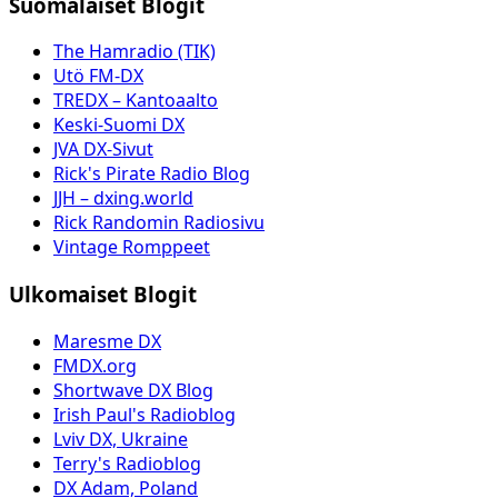
Suomalaiset Blogit
The Hamradio (TIK)
Utö FM-DX
TREDX – Kantoaalto
Keski-Suomi DX
JVA DX-Sivut
Rick's Pirate Radio Blog
JJH – dxing.world
Rick Randomin Radiosivu
Vintage Romppeet
Ulkomaiset Blogit
Maresme DX
FMDX.org
Shortwave DX Blog
Irish Paul's Radioblog
Lviv DX, Ukraine
Terry's Radioblog
DX Adam, Poland