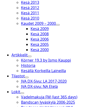
Kesä 2013
Kesä 2012
Kesä 2011
Kesä 2010
Kaudet 2009 – 2000
open
Kesä 2009
dropdown
Kesä 2008
menu
Kesä 2006
Kesä 2005
Kesä 2000
Artikkelit
open
Körner 19.3 by Ismo Kauppi
dropdown
Historia
menu
Kesällä Korkeilla Laineilla
Tilastot
open
JVA DX-Sivu: LA 2017-2020
dropdown
JVA DX-sivu: NA Etelä
menu
Lokit
open
Vadelmakuja FM (last 365 days)
dropdown
Bandscan Jyväskylä 2006-2025
menu