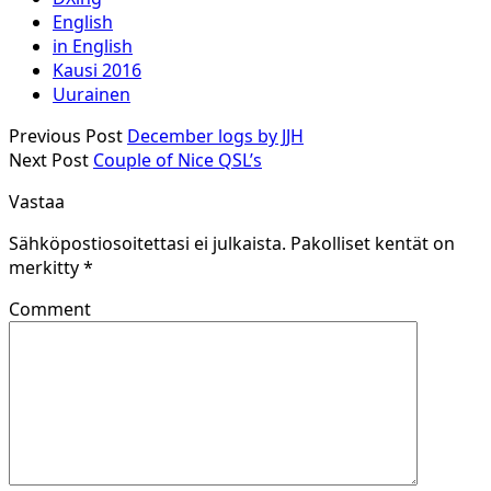
English
in English
Kausi 2016
Uurainen
Previous Post
December logs by JJH
Next Post
Couple of Nice QSL’s
Vastaa
Sähköpostiosoitettasi ei julkaista.
Pakolliset kentät on
merkitty
*
Comment