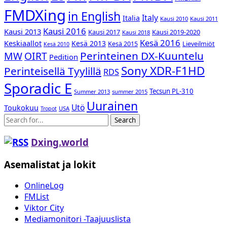
FMDXing
in English
Italy
Italia
Kausi 2010
Kausi 2011
Kausi 2016
Kausi 2013
Kausi 2017
Kausi 2019-2020
Kausi 2018
Kesä 2016
Keskiaallot
Kesä 2013
Kesä 2015
Lieveilmiöt
Kesä 2010
Perinteinen DX-Kuuntelu
MW
OIRT
Pedition
Sony XDR-F1HD
Perinteisellä Tyylillä
RDS
Sporadic E
Tecsun PL-310
Summer 2013
summer 2015
Uurainen
Utö
Toukokuu
USA
Tropot
Search
Dxing.world
Asemalistat ja lokit
OnlineLog
FMList
Viktor City
Mediamonitori -Taajuuslista