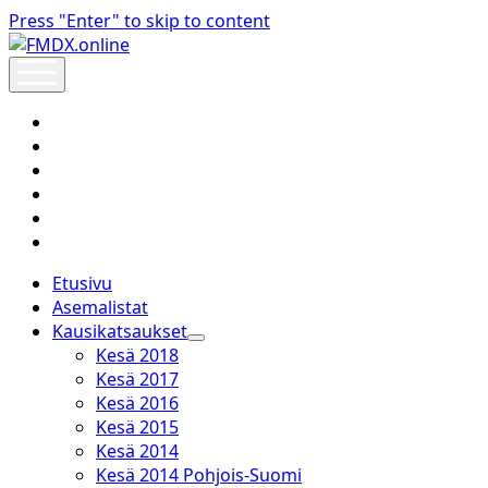
Press "Enter" to skip to content
FMDX.online
open
menu
twitter
facebook
instagram
janne@heinikangas.info
discord
whatsapp
Etusivu
Asemalistat
Kausikatsaukset
open
Kesä 2018
dropdown
Kesä 2017
menu
Kesä 2016
Kesä 2015
Kesä 2014
Kesä 2014 Pohjois-Suomi