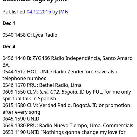
Published
04.12.2016
by
JMN
Dec 1
0540 1458 G: Lyca Radio
Dec 4
0456 1440 B: ZYG466 Rádio Independência, Santo Amaro
BA.
0544 1512 HOL: UNID Radio Zender xxx. Gave also
telephone number.
0546 1570 PRU: Bethel Radio, Lima
0609 1550 CLM:
tent. G12, Bogotá
. ID by PUL, for me only
spiritual talk in Spanish.
0615 1580 CLM: Verdad Radio, Bogotá. ID or promotion
after every song.
0645 1590 UNID
0649 1380 PRU: Radio Nuevo Tiempo, Lima. Commercials.
0653 1190 UNID ”Nothings gonna change my love for