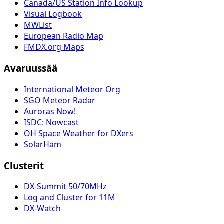
Canada/US Station Info Lookup
Visual Logbook
MWList
European Radio Map
FMDX.org Maps
Avaruussää
International Meteor Org
SGO Meteor Radar
Auroras Now!
ISDC: Nowcast
OH Space Weather for DXers
SolarHam
Clusterit
DX-Summit 50/70MHz
Log and Cluster for 11M
DX-Watch