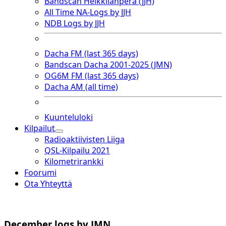
Bandscan Heikkilänperä (JJH)
All Time NA-Logs by JJH
NDB Logs by JJH
Dacha FM (last 365 days)
Bandscan Dacha 2001-2025 (JMN)
OG6M FM (last 365 days)
Dacha AM (all time)
Kuunteluloki
Kilpailut
open
Radioaktiivisten Liiga
dropdown
QSL-Kilpailu 2021
menu
Kilometrirankki
Foorumi
Ota Yhteyttä
December logs by JMN