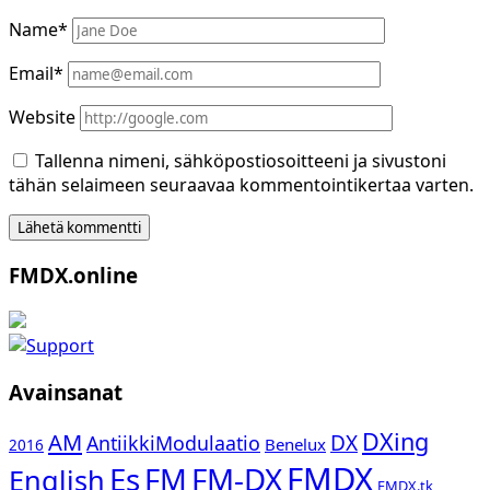
Name*
Email*
Website
Tallenna nimeni, sähköpostiosoitteeni ja sivustoni
tähän selaimeen seuraavaa kommentointikertaa varten.
Sidebar
FMDX.online
Avainsanat
DXing
AM
DX
AntiikkiModulaatio
Benelux
2016
FMDX
Es
FM-DX
FM
English
FMDX.tk