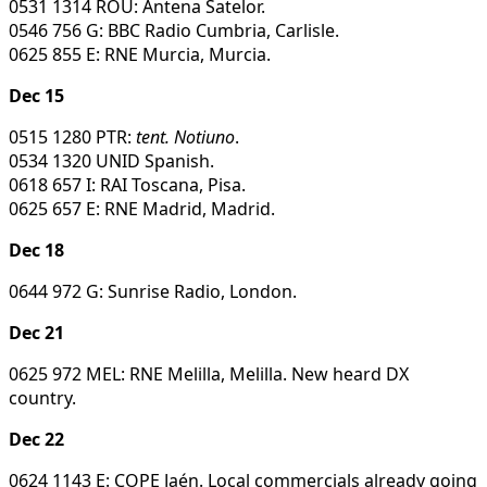
0531 1314 ROU: Antena Satelor.
0546 756 G: BBC Radio Cumbria, Carlisle.
0625 855 E: RNE Murcia, Murcia.
Dec 15
0515 1280 PTR:
tent. Notiuno
.
0534 1320 UNID Spanish.
0618 657 I: RAI Toscana, Pisa.
0625 657 E: RNE Madrid, Madrid.
Dec 18
0644 972 G: Sunrise Radio, London.
Dec 21
0625 972 MEL: RNE Melilla, Melilla. New heard DX
country.
Dec 22
0624 1143 E: COPE Jaén. Local commercials already going