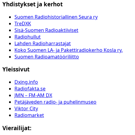
Yhdistykset ja kerhot
Suomen Radiohistoriallinen Seura ry
TreDXK
Sisä-Suomen Radioaktiiviset
Radiohullut
Lahden Radioharrastajat
Koko Suomen LA- ja Pakettiradiokerho Kosla ry.
Suomen Radioamatööriliitto
Yleissivut
Dxing.info
Radiofakta.se
JMN – FM-AM DX
Petäjäveden radio- ja puhelinmuseo
Viktor City
Radiomarket
Vierailijat: