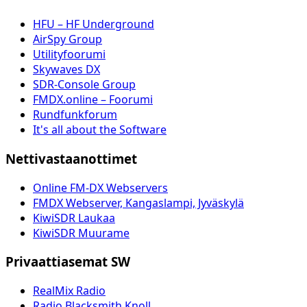
HFU – HF Underground
AirSpy Group
Utilityfoorumi
Skywaves DX
SDR-Console Group
FMDX.online – Foorumi
Rundfunkforum
It's all about the Software
Nettivastaanottimet
Online FM-DX Webservers
FMDX Webserver, Kangaslampi, Jyväskylä
KiwiSDR Laukaa
KiwiSDR Muurame
Privaattiasemat SW
RealMix Radio
Radio Blacksmith Knoll