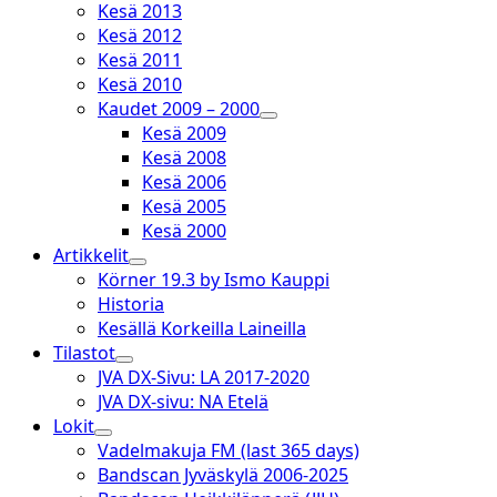
Kesä 2013
Kesä 2012
Kesä 2011
Kesä 2010
Kaudet 2009 – 2000
open
Kesä 2009
dropdown
Kesä 2008
menu
Kesä 2006
Kesä 2005
Kesä 2000
Artikkelit
open
Körner 19.3 by Ismo Kauppi
dropdown
Historia
menu
Kesällä Korkeilla Laineilla
Tilastot
open
JVA DX-Sivu: LA 2017-2020
dropdown
JVA DX-sivu: NA Etelä
menu
Lokit
open
Vadelmakuja FM (last 365 days)
dropdown
Bandscan Jyväskylä 2006-2025
menu