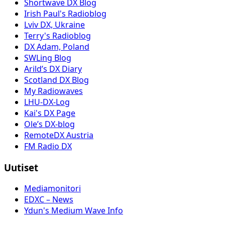
Shortwave DX Blog
Irish Paul's Radioblog
Lviv DX, Ukraine
Terry's Radioblog
DX Adam, Poland
SWLing Blog
Arild’s DX Diary
Scotland DX Blog
My Radiowaves
LHU-DX-Log
Kai's DX Page
Ole’s DX-blog
RemoteDX Austria
FM Radio DX
Uutiset
Mediamonitori
EDXC – News
Ydun's Medium Wave Info