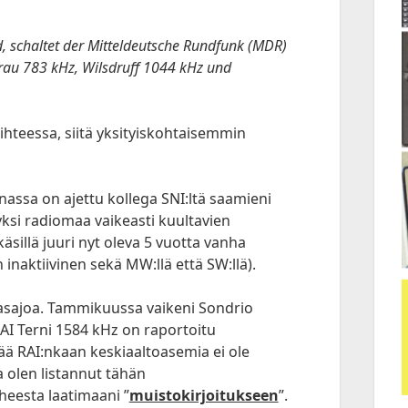
, schaltet der Mitteldeutsche Rundfunk (MDR)
rau 783 kHz, Wilsdruff 1044 kHz und
aihteessa, siitä yksityiskohtaisemmin
ssa on ajettu kollega SNI:ltä saamieni
 yksi radiomaa vaikeasti kuultavien
äsillä juuri nyt oleva 5 vuotta vanha
inaktiivinen sekä MW:llä että SW:llä).
asajoa. Tammikuussa vaikeni Sondrio
I Terni 1584 kHz on raportoitu
nää RAI:nkaan keskiaaltoasemia ei ole
a olen listannut tähän
iheesta laatimaani ”
muistokirjoitukseen
”.