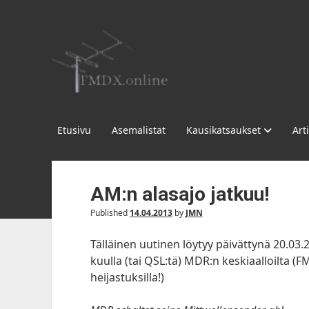
FMDX.online
Etusivu
Asemalistat
Kausikatsaukset
Arti
AM:n alasajo jatkuu!
Published
14.04.2013
by
JMN
Tälläinen uutinen löytyy päivättynä 20.03.20
kuulla (tai QSL:tä) MDR:n keskiaalloilta (FM
heijastuksilla!)