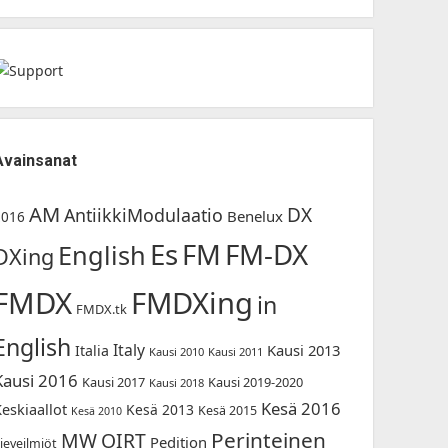
Avainsanat
AM
DX
AntiikkiModulaatio
Benelux
2016
Es
FM-DX
FM
English
DXing
FMDX
FMDXing
in
FMDX.tk
English
Italy
Kausi 2013
Italia
Kausi 2010
Kausi 2011
Kausi 2016
Kausi 2017
Kausi 2019-2020
Kausi 2018
Kesä 2016
Keskiaallot
Kesä 2013
Kesä 2015
Kesä 2010
Perinteinen
MW
OIRT
Pedition
ieveilmiöt