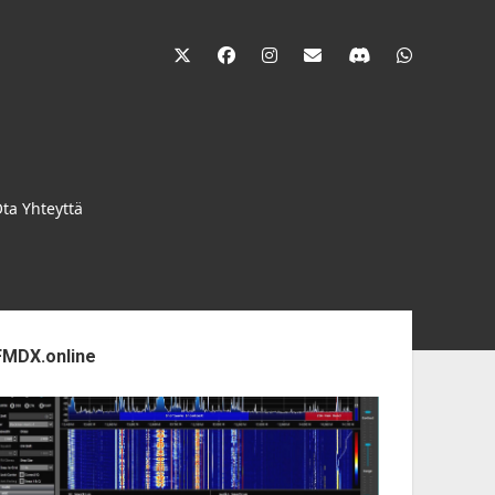
twitter
facebook
instagram
janne@heinikangas.i
discord
whatsapp
ta Yhteyttä
ebar
FMDX.online