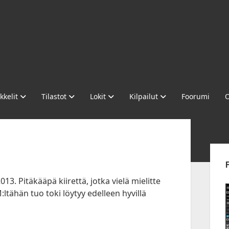
kkelit
Tilastot
Lokit
Kilpailut
Foorumi
O
Sid
13. Pitäkääpä kiirettä, jotka vielä mielitte
:ltähän tuo toki löytyy edelleen hyvillä