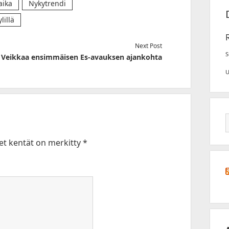
aika
Nykytrendi
lillä
Next Post
S
Veikkaa ensimmäisen Es-avauksen ajankohta
set kentät on merkitty
*