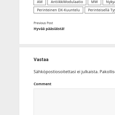
AM
AntiikkiModulaatio
MW
Nyky
Perinteinen DX-Kuuntelu
Perinteisellä Tyy
Previous Post
Hyvää pääsiäistä!
Vastaa
Sähköpostiosoitettasi ei julkaista.
Pakolli
Comment