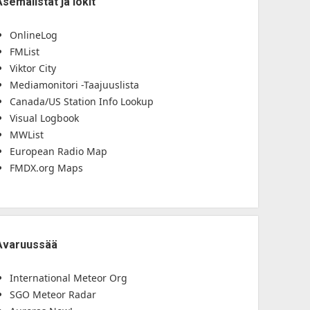
Asemalistat ja lokit
OnlineLog
FMList
Viktor City
Mediamonitori -Taajuuslista
Canada/US Station Info Lookup
Visual Logbook
MWList
European Radio Map
FMDX.org Maps
Avaruussää
International Meteor Org
SGO Meteor Radar