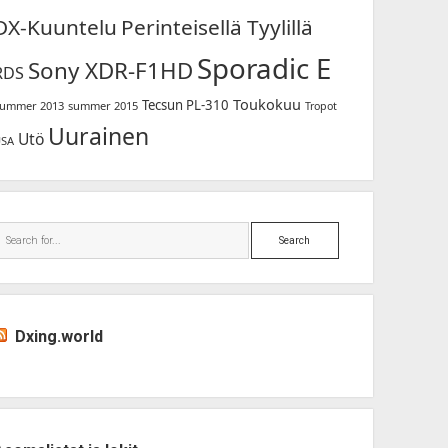
DX-Kuuntelu
Perinteisellä Tyylillä
Sporadic E
Sony XDR-F1HD
RDS
Toukokuu
Tecsun PL-310
ummer 2013
summer 2015
Tropot
Uurainen
Utö
USA
Search
Dxing.world