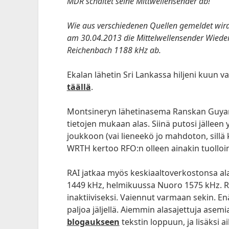
MDR schaltet seine Mittwellensender ab!
Wie aus verschiedenen Quellen gemeldet wird
am 30.04.2013 die Mittelwellensender Wiede
Reichenbach 1188 kHz ab.
Ekalan lähetin Sri Lankassa hiljeni kuun v
täällä
.
Montsineryn lähetinasema Ranskan Guyana
tietojen mukaan alas. Siinä putosi jälleen
joukkoon (vai lieneekö jo mahdoton, sillä k
WRTH kertoo RFO:n olleen ainakin tuolloin 
RAI jatkaa myös keskiaaltoverkostonsa al
1449 kHz, helmikuussa Nuoro 1575 kHz. RA
inaktiiviseksi. Vaiennut varmaan sekin. E
paljoa jäljellä. Aiemmin alasajettuja asemi
blogaukseen
tekstin loppuun, ja lisäksi a