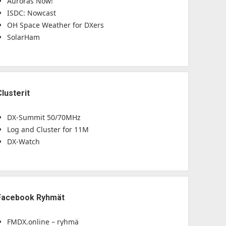
Auroras Now!
ISDC: Nowcast
OH Space Weather for DXers
SolarHam
Clusterit
DX-Summit 50/70MHz
Log and Cluster for 11M
DX-Watch
Facebook Ryhmät
FMDX.online – ryhmä