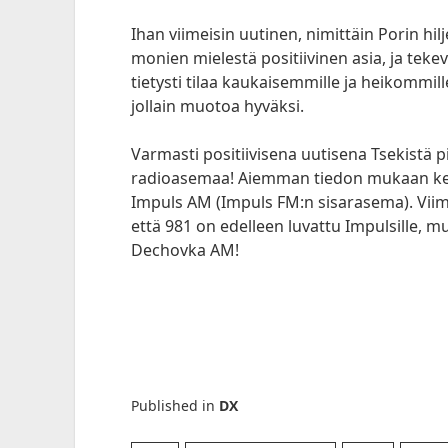
Ihan viimeisin uutinen, nimittäin Porin hil
monien mielestä positiivinen asia, ja te
tietysti tilaa kaukaisemmille ja heikommille
jollain muotoa hyväksi.
Varmasti positiivisena uutisena Tsekistä pi
radioasemaa! Aiemman tiedon mukaan keski
Impuls AM (Impuls FM:n sisarasema). Viime
että 981 on edelleen luvattu Impulsille, m
Dechovka AM!
Published in
DX