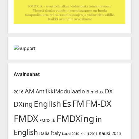
Avainsanat
AM
DX
AntiikkiModulaatio
Benelux
2016
Es
FM-DX
FM
English
DXing
FMDX
FMDXing
in
FMDX.tk
English
Italy
Kausi 2013
Italia
Kausi 2010
Kausi 2011