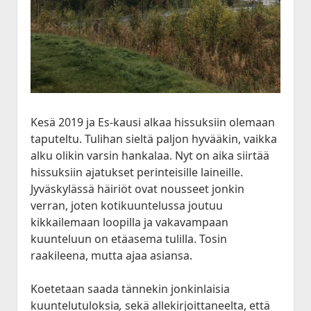
Historia
open
JVA DX-Sivu: LA 2017-2020
Lokit
menu
dropdown
Kesä 2015
Kesällä Korkeilla Laineilla
JVA DX-sivu: NA Etelä
open
Vadelmakuja FM (last 365 days)
Kilpailut
menu
dropdown
Kesä 2014
Bandscan Jyväskylä 2006-2025
Radioaktiivisten Liiga
Foorumi
menu
Kesä 2014 Pohjois-Suomi
Bandscan Heikkilänperä (JJH)
QSL-Kilpailu 2021
Ota Yhteyttä
Kesä 2013
All Time NA-Logs by JJH
Kilometrirankki
Kesä 2012
NDB Logs by JJH
Kesä 2019 ja Es-kausi alkaa hissuksiin olemaan
Kesä 2011
taputeltu. Tulihan sieltä paljon hyvääkin, vaikka
alku olikin varsin hankalaa. Nyt on aika siirtää
Kesä 2010
Dacha FM (last 365 days)
hissuksiin ajatukset perinteisille laineille.
open
Kaudet 2009 – 2000
Jyväskylässä häiriöt ovat nousseet jonkin
Bandscan Dacha 2001-2025 (JMN)
dropdown
verran, joten kotikuuntelussa joutuu
Kesä 2009
menu
OG6M FM (last 365 days)
kikkailemaan loopilla ja vakavampaan
Kesä 2008
Dacha AM (all time)
kuunteluun on etäasema tulilla. Tosin
Kesä 2006
raakileena, mutta ajaa asiansa.
Kesä 2005
Koetetaan saada tännekin jonkinlaisia
Kuunteluloki
Kesä 2000
kuuntelutuloksia
,
sekä allekirjoittaneelta, että