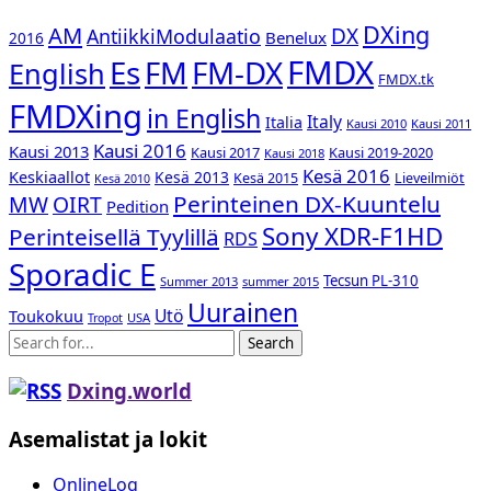
DXing
AM
DX
AntiikkiModulaatio
Benelux
2016
FMDX
Es
FM-DX
FM
English
FMDX.tk
FMDXing
in English
Italy
Italia
Kausi 2010
Kausi 2011
Kausi 2016
Kausi 2013
Kausi 2017
Kausi 2019-2020
Kausi 2018
Kesä 2016
Keskiaallot
Kesä 2013
Kesä 2015
Lieveilmiöt
Kesä 2010
Perinteinen DX-Kuuntelu
MW
OIRT
Pedition
Sony XDR-F1HD
Perinteisellä Tyylillä
RDS
Sporadic E
Tecsun PL-310
Summer 2013
summer 2015
Uurainen
Utö
Toukokuu
USA
Tropot
Search
Dxing.world
Asemalistat ja lokit
OnlineLog