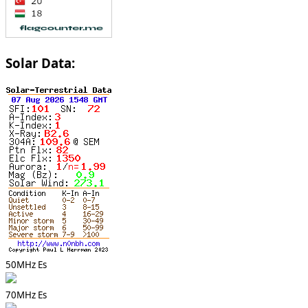
Solar Data:
50MHz Es
70MHz Es