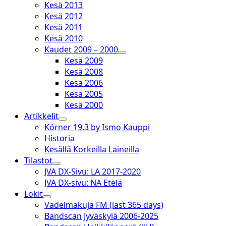
Kesä 2013
Kesä 2012
Kesä 2011
Kesä 2010
Kaudet 2009 – 2000
open
Kesä 2009
dropdown
Kesä 2008
menu
Kesä 2006
Kesä 2005
Kesä 2000
Artikkelit
open
Körner 19.3 by Ismo Kauppi
dropdown
Historia
menu
Kesällä Korkeilla Laineilla
Tilastot
open
JVA DX-Sivu: LA 2017-2020
dropdown
JVA DX-sivu: NA Etelä
menu
Lokit
open
Vadelmakuja FM (last 365 days)
dropdown
Bandscan Jyväskylä 2006-2025
menu