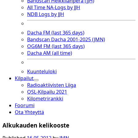
Bandscan Heikkilänperä (JJH)
All Time NA-Logs by JJH
NDB Logs by JJH
Dacha FM (last 365 days)
Bandscan Dacha 2001-2025 (JMN)
OG6M FM (last 365 days)
Dacha AM (all time)
Kuunteluloki
Kilpailut
open
Radioaktiivisten Liiga
dropdown
QSL-Kilpailu 2021
menu
Kilometrirankki
Foorumi
Ota Yhteyttä
Alkukauden kelikooste