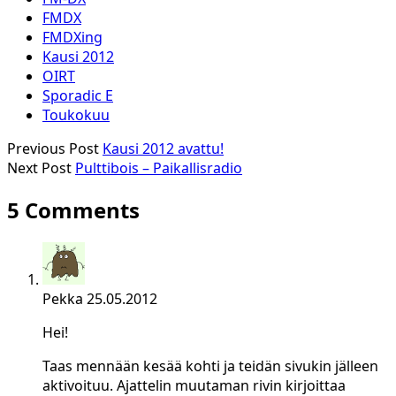
FMDX
FMDXing
Kausi 2012
OIRT
Sporadic E
Toukokuu
Previous Post
Kausi 2012 avattu!
Next Post
Pulttibois – Paikallisradio
5 Comments
Pekka
25.05.2012
Hei!
Taas mennään kesää kohti ja teidän sivukin jälleen
aktivoituu. Ajattelin muutaman rivin kirjoittaa