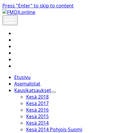
Press "Enter" to skip to content
FMDX.online
open
menu
twitter
facebook
instagram
janne@heinikangas.info
discord
whatsapp
Etusivu
Asemalistat
Kausikatsaukset
open
Kesä 2018
dropdown
Kesä 2017
menu
Kesä 2016
Kesä 2015
Kesä 2014
Kesä 2014 Pohjois-Suomi