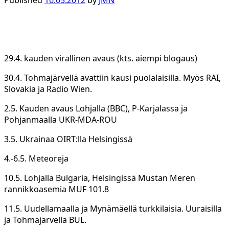
Published
16.05.2012
by
JMN
29.4. kauden virallinen avaus (kts. aiempi blogaus)
30.4. Tohmajärvellä avattiin kausi puolalaisilla. Myös RAI,
Slovakia ja Radio Wien.
2.5. Kauden avaus Lohjalla (BBC), P-Karjalassa ja
Pohjanmaalla UKR-MDA-ROU
3.5. Ukrainaa OIRT:lla Helsingissä
4.-6.5. Meteoreja
10.5. Lohjalla Bulgaria, Helsingissä Mustan Meren
rannikkoasemia MUF 101.8
11.5. Uudellamaalla ja Mynämäellä turkkilaisia. Uuraisilla
ja Tohmajärvellä BUL.