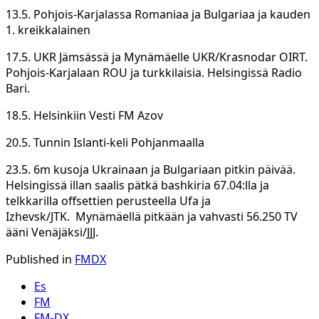
13.5. Pohjois-Karjalassa Romaniaa ja Bulgariaa ja kauden
1. kreikkalainen
17.5. UKR Jämsässä ja Mynämäelle UKR/Krasnodar OIRT.
Pohjois-Karjalaan ROU ja turkkilaisia. Helsingissä Radio
Bari.
18.5. Helsinkiin Vesti FM Azov
20.5. Tunnin Islanti-keli Pohjanmaalla
23.5. 6m kusoja Ukrainaan ja Bulgariaan pitkin päivää.
Helsingissä illan saalis pätkä bashkiria 67.04:lla ja
telkkarilla offsettien perusteella Ufa ja
Izhevsk/JTK. Mynämäellä pitkään ja vahvasti 56.250 TV
ääni Venäjäksi/JJJ.
Published in
FMDX
Es
FM
FM-DX