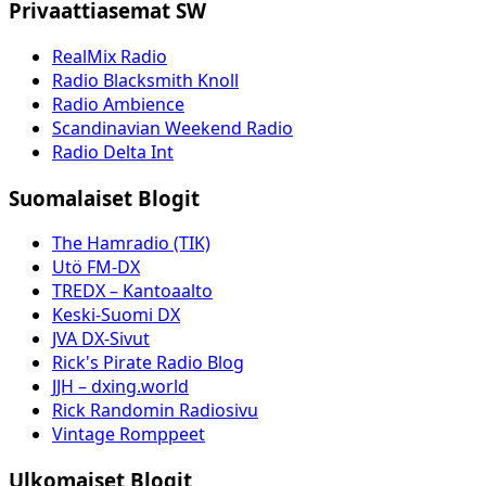
Privaattiasemat SW
RealMix Radio
Radio Blacksmith Knoll
Radio Ambience
Scandinavian Weekend Radio
Radio Delta Int
Suomalaiset Blogit
The Hamradio (TIK)
Utö FM-DX
TREDX – Kantoaalto
Keski-Suomi DX
JVA DX-Sivut
Rick's Pirate Radio Blog
JJH – dxing.world
Rick Randomin Radiosivu
Vintage Romppeet
Ulkomaiset Blogit