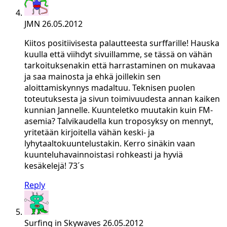
JMN
26.05.2012
Kiitos positiivisesta palautteesta surffarille! Hauska
kuulla että viihdyt sivuillamme, se tässä on vähän
tarkoituksenakin että harrastaminen on mukavaa
ja saa mainosta ja ehkä joillekin sen
aloittamiskynnys madaltuu. Teknisen puolen
toteutuksesta ja sivun toimivuudesta annan kaiken
kunnian Jannelle. Kuunteletko muutakin kuin FM-
asemia? Talvikaudella kun troposyksy on mennyt,
yritetään kirjoitella vähän keski- ja
lyhytaaltokuuntelustakin. Kerro sinäkin vaan
kuunteluhavainnoistasi rohkeasti ja hyviä
kesäkelejä! 73´s
Reply
Surfing in Skywaves
26.05.2012