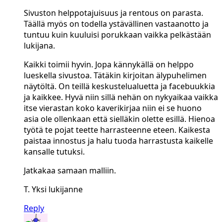
Sivuston helppotajuisuus ja rentous on parasta.
Täällä myös on todella ystävällinen vastaanotto ja
tuntuu kuin kuuluisi porukkaan vaikka pelkästään
lukijana.
Kaikki toimii hyvin. Jopa kännykällä on helppo
lueskella sivustoa. Tätäkin kirjoitan älypuhelimen
näytöltä. On teillä keskustelualuetta ja facebuukkia
ja kaikkee. Hyvä niin sillä nehän on nykyaikaa vaikka
itse vierastan koko kaverikirjaa niin ei se huono
asia ole ollenkaan että sielläkin olette esillä. Hienoa
työtä te pojat teette harrasteenne eteen. Kaikesta
paistaa innostus ja halu tuoda harrastusta kaikelle
kansalle tutuksi.
Jatkakaa samaan malliin.
T. Yksi lukijanne
Reply