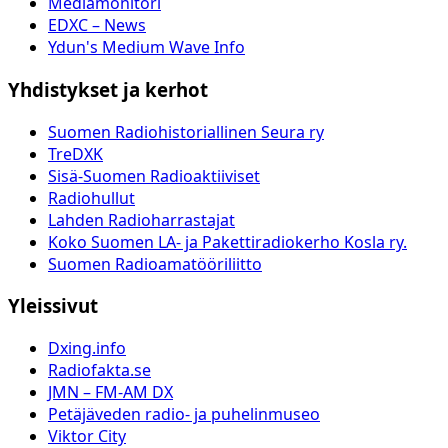
Mediamonitori
EDXC – News
Ydun's Medium Wave Info
Yhdistykset ja kerhot
Suomen Radiohistoriallinen Seura ry
TreDXK
Sisä-Suomen Radioaktiiviset
Radiohullut
Lahden Radioharrastajat
Koko Suomen LA- ja Pakettiradiokerho Kosla ry.
Suomen Radioamatööriliitto
Yleissivut
Dxing.info
Radiofakta.se
JMN – FM-AM DX
Petäjäveden radio- ja puhelinmuseo
Viktor City