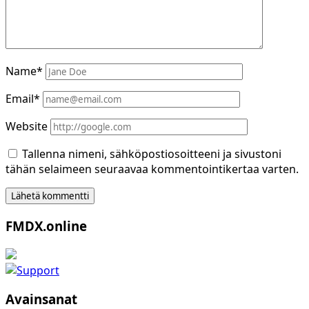
Name*
Email*
Website
Tallenna nimeni, sähköpostiosoitteeni ja sivustoni
tähän selaimeen seuraavaa kommentointikertaa varten.
Sidebar
FMDX.online
Avainsanat