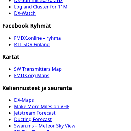
DX-Summit 50/70MHz
Log and Cluster for 11M
DX-Watch
Facebook Ryhmät
FMDX.online – ryhmä
RTL-SDR Finland
Kartat
SW Transmitters Map
FMDX.org Maps
Keliennusteet ja seuranta
DX-Maps
Make More Miles on VHF
Jetstream Forecast
Ducting Forecast
Swan.ms – Meteor Sky View