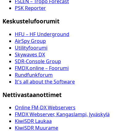
F5LEN – Tropo Forecast
PSK Reporter
Keskustelufoorumit
HFU – HF Underground
AirSpy Group
Utilityfoorumi
Skywaves DX
SDR-Console Group
FMDX.online – Foorumi
Rundfunkforum
It's all about the Software
Nettivastaanottimet
Online FM-DX Webservers
FMDX Webserver, Kangaslampi, Jyväskylä
KiwiSDR Laukaa
KiwiSDR Muurame