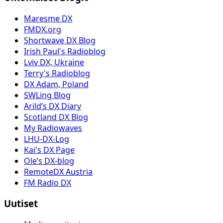
Maresme DX
FMDX.org
Shortwave DX Blog
Irish Paul's Radioblog
Lviv DX, Ukraine
Terry's Radioblog
DX Adam, Poland
SWLing Blog
Arild’s DX Diary
Scotland DX Blog
My Radiowaves
LHU-DX-Log
Kai's DX Page
Ole’s DX-blog
RemoteDX Austria
FM Radio DX
Uutiset