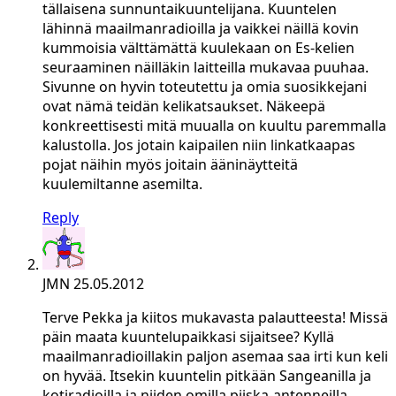
tällaisena sunnuntaikuuntelijana. Kuuntelen
lähinnä maailmanradioilla ja vaikkei näillä kovin
kummoisia välttämättä kuulekaan on Es-kelien
seuraaminen näilläkin laitteilla mukavaa puuhaa.
Sivunne on hyvin toteutettu ja omia suosikkejani
ovat nämä teidän kelikatsaukset. Näkeepä
konkreettisesti mitä muualla on kuultu paremmalla
kalustolla. Jos jotain kaipailen niin linkatkaapas
pojat näihin myös joitain ääninäytteitä
kuulemiltanne asemilta.
Reply
JMN
25.05.2012
Terve Pekka ja kiitos mukavasta palautteesta! Missä
päin maata kuuntelupaikkasi sijaitsee? Kyllä
maailmanradioillakin paljon asemaa saa irti kun keli
on hyvää. Itsekin kuuntelin pitkään Sangeanilla ja
kotiradioilla ja niiden omilla piiska-antenneilla,