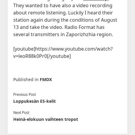
Historia
open
JVA DX-Sivu: LA 2017-2020
Lokit
menu
They wanted to have also a video recording
dropdown
Kesä 2015
Kesällä Korkeilla Laineilla
JVA DX-sivu: NA Etelä
open
Vadelmakuja FM (last 365 days)
Kilpailut
about remote listening. Luckily I heard their
menu
dropdown
station again during the conditions of August
Kesä 2014
Bandscan Jyväskylä 2006-2025
Radioaktiivisten Liiga
Foorumi
menu
13 and take the video. Radio Format has
Kesä 2014 Pohjois-Suomi
Bandscan Heikkilänperä (JJH)
QSL-Kilpailu 2021
Ota Yhteyttä
several transmitters in Zaporizhzhia region.
Kesä 2013
All Time NA-Logs by JJH
Kilometrirankki
[youtube]https://www.youtube.com/watch?
Kesä 2012
NDB Logs by JJH
v=leoR88k0Pr0[/youtube]
Kesä 2011
Kesä 2010
Dacha FM (last 365 days)
open
Kaudet 2009 – 2000
Published in
FMDX
Bandscan Dacha 2001-2025 (JMN)
dropdown
Kesä 2009
menu
OG6M FM (last 365 days)
Previous Post
Kesä 2008
Loppukesän ES-kelit
Dacha AM (all time)
Kesä 2006
Next Post
Kesä 2005
Heinä-elokuun vaihteen tropot
Kuunteluloki
Kesä 2000