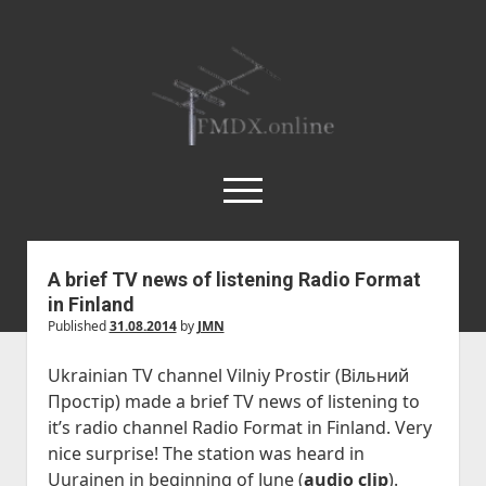
FMDX.online
open
menu
twitter
facebook
instagram
janne@heinikangas.info
discord
whatsapp
A brief TV news of listening Radio Format
in Finland
Etusivu
Published
31.08.2014
by
JMN
Asemalistat
Ukrainian TV channel Vilniy Prostir (
Вільний
open
Kausikatsaukset
Простір
) made a brief TV news of listening to
dropdown
open
Kesä 2018
Artikkelit
menu
it’s radio channel Radio Format in Finland. Very
dropdown
Kesä 2017
open
Körner 19.3 by Ismo Kauppi
Tilastot
nice surprise! The station was heard in
menu
dropdown
Uurainen in beginning of June (
audio clip
).
Kesä 2016