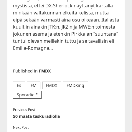
Historia
open
JVA DX-Sivu: LA 2017-2020
Lokit
menu
mystistä, ettei DX-Sherlock näyttänyt kartalla
dropdown
Kesä 2015
Kesällä Korkeilla Laineilla
JVA DX-sivu: NA Etelä
open
Vadelmakuja FM (last 365 days)
Kilpailut
minkään valtakunnan elkeitä kelistä, mutta
menu
dropdown
Kesä 2014
eipä sekään varmasti aina osu oikeaan. Italiasta
Bandscan Jyväskylä 2006-2025
Radioaktiivisten Liiga
Foorumi
menu
kuultiin ainakin JTK:n, JKZ:n ja MWE:n toimesta
Kesä 2014 Pohjois-Suomi
Bandscan Heikkilänperä (JJH)
QSL-Kilpailu 2021
Ota Yhteyttä
jokunen asema ja etenkin Pirkkalan ”suuntana”
Kesä 2013
All Time NA-Logs by JJH
Kilometrirankki
tuntui olevan meillekin tuttu ja se tavallisin eli
Emilia-Romagna…
Kesä 2012
NDB Logs by JJH
Kesä 2011
Kesä 2010
Published in
FMDX
Dacha FM (last 365 days)
open
Kaudet 2009 – 2000
Bandscan Dacha 2001-2025 (JMN)
dropdown
Es
FM
FMDX
FMDXing
Kesä 2009
menu
OG6M FM (last 365 days)
Sporadic E
Kesä 2008
Dacha AM (all time)
Kesä 2006
Previous Post
Kesä 2005
50 maata taskuradiolla
Kuunteluloki
Kesä 2000
Next Post