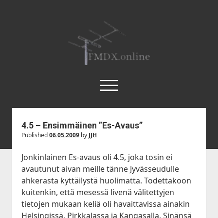
FMDX.online
open
menu
twitter
facebook
instagram
janne@heinikangas.info
discord
whatsapp
4.5 – Ensimmäinen ”Es-Avaus”
Published
06.05.2009
by
JJH
Etusivu
Asemalistat
Jonkinlainen Es-avaus oli 4.5, joka tosin ei
avautunut aivan meille tänne Jyvässeudulle
open
Kausikatsaukset
dropdown
ahkerasta kyttäilystä huolimatta. Todettakoon
open
Kesä 2018
Artikkelit
menu
kuitenkin, että mesessä livenä välitettyjen
dropdown
Kesä 2017
open
Körner 19.3 by Ismo Kauppi
Tilastot
tietojen mukaan keliä oli havaittavissa ainakin
menu
dropdown
Helsingissä, Pirkkalassa ja Kangasalla. Sinänsä
Kesä 2016