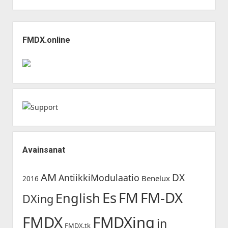
Sidebar
FMDX.online
Avainsanat
AM
DX
AntiikkiModulaatio
Benelux
2016
Es
FM-DX
FM
English
DXing
FMDX
FMDXing
in
FMDX.tk