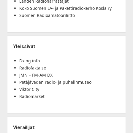
Lahden Radioharrastajat
Koko Suomen LA- ja Pakettiradiokerho Kosla ry.
Suomen Radioamatööriliitto
Yleissivut
Dxing.info
Radiofakta.se
JMN – FM-AM DX
Petäjäveden radio- ja puhelinmuseo
Viktor City
Radiomarket
Vierailijat: