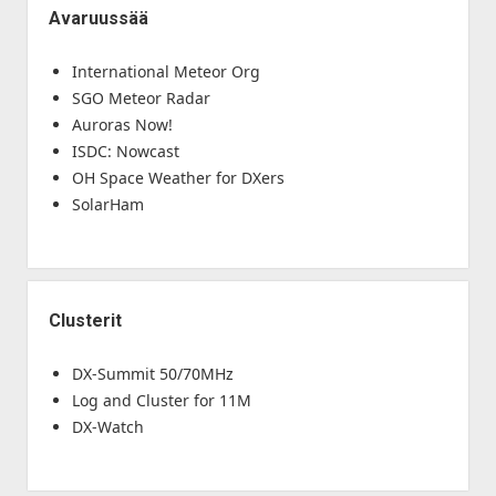
Avaruussää
International Meteor Org
SGO Meteor Radar
Auroras Now!
ISDC: Nowcast
OH Space Weather for DXers
SolarHam
Clusterit
DX-Summit 50/70MHz
Log and Cluster for 11M
DX-Watch