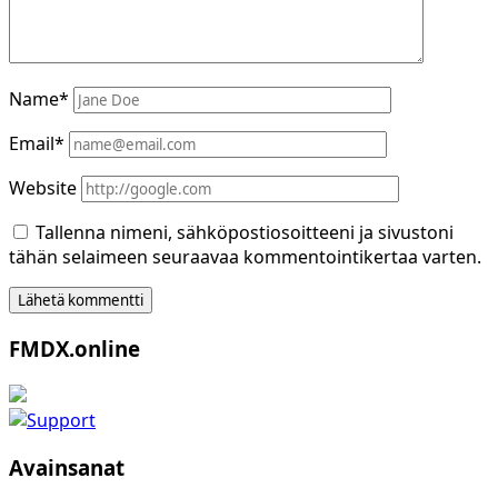
Name*
Email*
Website
Tallenna nimeni, sähköpostiosoitteeni ja sivustoni
tähän selaimeen seuraavaa kommentointikertaa varten.
Sidebar
FMDX.online
Avainsanat