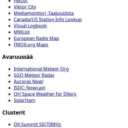
FMList
Viktor City
Mediamonitori -Taajuuslista
Canada/US Station Info Lookup
Visual Logbook
MWList
European Radio Map
FMDX.org Maps
Avaruussää
International Meteor Org
SGO Meteor Radar
Auroras Now!
ISDC: Nowcast
OH Space Weather for DXers
SolarHam
Clusterit
DX-Summit 50/70MHz