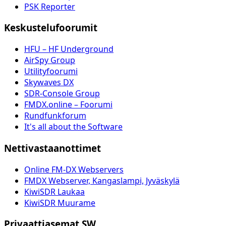
PSK Reporter
Keskustelufoorumit
HFU – HF Underground
AirSpy Group
Utilityfoorumi
Skywaves DX
SDR-Console Group
FMDX.online – Foorumi
Rundfunkforum
It's all about the Software
Nettivastaanottimet
Online FM-DX Webservers
FMDX Webserver, Kangaslampi, Jyväskylä
KiwiSDR Laukaa
KiwiSDR Muurame
Privaattiasemat SW