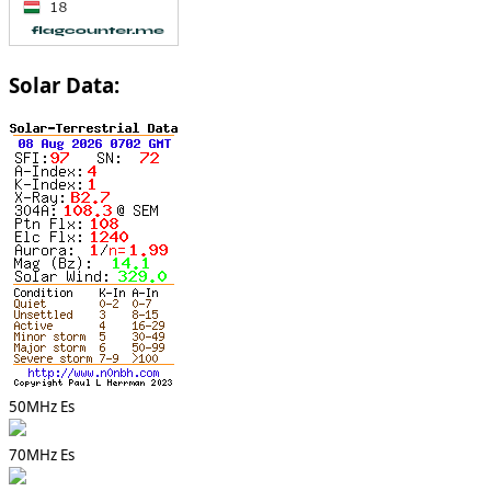
Solar Data:
50MHz Es
70MHz Es