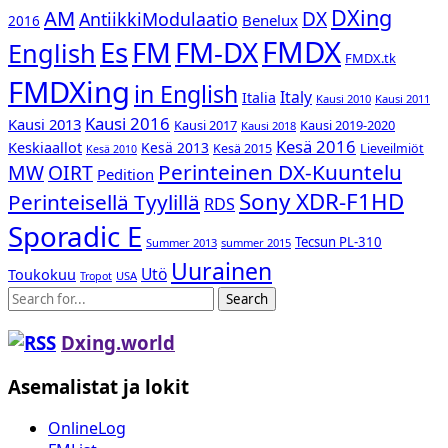
DXing
AM
DX
AntiikkiModulaatio
Benelux
2016
FMDX
Es
FM-DX
FM
English
FMDX.tk
FMDXing
in English
Italy
Italia
Kausi 2010
Kausi 2011
Kausi 2016
Kausi 2013
Kausi 2017
Kausi 2019-2020
Kausi 2018
Kesä 2016
Keskiaallot
Kesä 2013
Kesä 2015
Lieveilmiöt
Kesä 2010
Perinteinen DX-Kuuntelu
MW
OIRT
Pedition
Sony XDR-F1HD
Perinteisellä Tyylillä
RDS
Sporadic E
Tecsun PL-310
Summer 2013
summer 2015
Uurainen
Utö
Toukokuu
USA
Tropot
Search
Dxing.world
Asemalistat ja lokit
OnlineLog