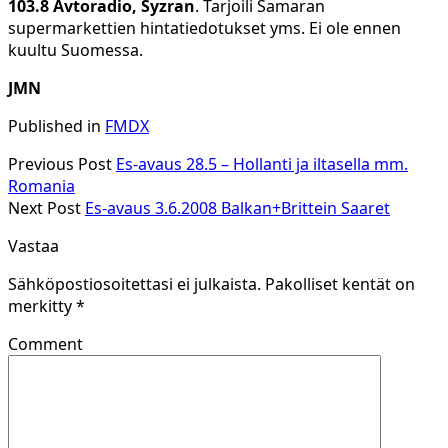
103.8 Avtoradio, Syzran
. Tarjoili Samaran
supermarkettien hintatiedotukset yms. Ei ole ennen
kuultu Suomessa.
JMN
Published in
FMDX
Previous Post
Es-avaus 28.5 – Hollanti ja iltasella mm.
Romania
Next Post
Es-avaus 3.6.2008 Balkan+Brittein Saaret
Vastaa
Sähköpostiosoitettasi ei julkaista.
Pakolliset kentät on
merkitty
*
Comment