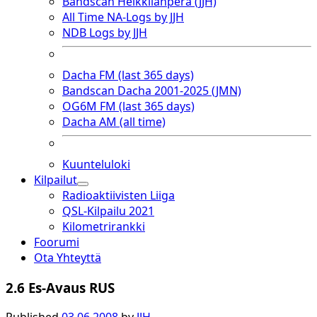
Bandscan Heikkilänperä (JJH)
All Time NA-Logs by JJH
NDB Logs by JJH
Dacha FM (last 365 days)
Bandscan Dacha 2001-2025 (JMN)
OG6M FM (last 365 days)
Dacha AM (all time)
Kuunteluloki
Kilpailut
open
Radioaktiivisten Liiga
dropdown
QSL-Kilpailu 2021
menu
Kilometrirankki
Foorumi
Ota Yhteyttä
2.6 Es-Avaus RUS