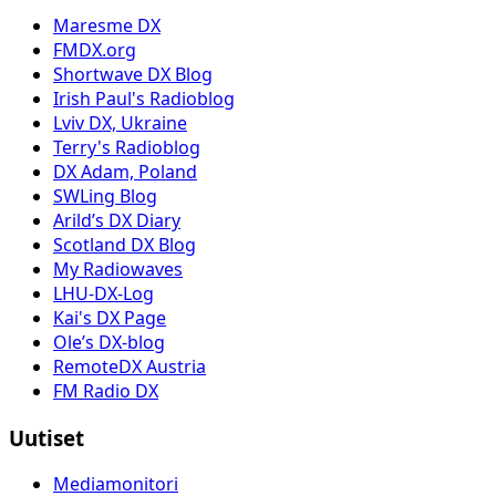
Maresme DX
FMDX.org
Shortwave DX Blog
Irish Paul's Radioblog
Lviv DX, Ukraine
Terry's Radioblog
DX Adam, Poland
SWLing Blog
Arild’s DX Diary
Scotland DX Blog
My Radiowaves
LHU-DX-Log
Kai's DX Page
Ole’s DX-blog
RemoteDX Austria
FM Radio DX
Uutiset
Mediamonitori