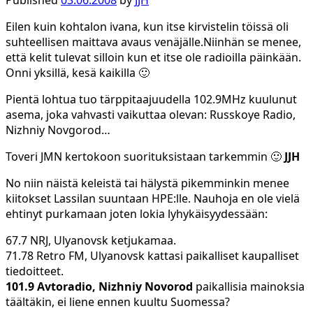
Published
03.06.2008
by
JJH
Eilen kuin kohtalon ivana, kun itse kirvistelin töissä oli
suhteellisen maittava avaus venäjälle.Niinhän se menee,
että kelit tulevat silloin kun et itse ole radioilla päinkään.
Onni yksillä, kesä kaikilla 🙂
Pientä lohtua tuo tärppitaajuudella 102.9MHz kuulunut
asema, joka vahvasti vaikuttaa olevan: Russkoye Radio,
Nizhniy Novgorod…
Toveri JMN kertokoon suorituksistaan tarkemmin 🙂
JJH
No niin näistä keleistä tai hälystä pikemminkin menee
kiitokset Lassilan suuntaan HPE:lle. Nauhoja en ole vielä
ehtinyt purkamaan joten lokia lyhykäisyydessään:
67.7 NRJ, Ulyanovsk ketjukamaa.
71.78 Retro FM, Ulyanovsk kattasi paikalliset kaupalliset
tiedoitteet.
101.9 Avtoradio, Nizhniy Novorod
paikallisia mainoksia
täältäkin, ei liene ennen kuultu Suomessa?