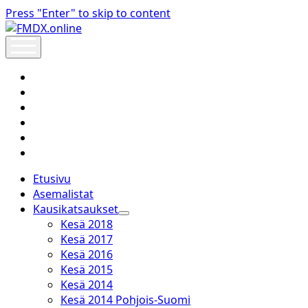
Press "Enter" to skip to content
FMDX.online
open
menu
twitter
facebook
instagram
janne@heinikangas.info
discord
whatsapp
Etusivu
Asemalistat
Kausikatsaukset
open
Kesä 2018
dropdown
Kesä 2017
menu
Kesä 2016
Kesä 2015
Kesä 2014
Kesä 2014 Pohjois-Suomi