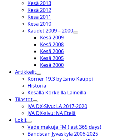
Kesä 2013
Kesä 2012
Kesä 2011
Kesä 2010
Kaudet 2009 – 2000
open
Kesä 2009
dropdown
Kesä 2008
menu
Kesä 2006
Kesä 2005
Kesä 2000
Artikkelit
open
Körner 19.3 by Ismo Kauppi
dropdown
Historia
menu
Kesällä Korkeilla Laineilla
Tilastot
open
JVA DX-Sivu: LA 2017-2020
dropdown
JVA DX-sivu: NA Etelä
menu
Lokit
open
Vadelmakuja FM (last 365 days)
dropdown
Bandscan Jyväskylä 2006-2025
menu