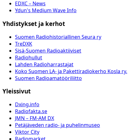
EDXC – News
Ydun's Medium Wave Info
Yhdistykset ja kerhot
Suomen Radiohistoriallinen Seura ry
TreDXK
Sisä-Suomen Radioaktiiviset
Radiohullut
Lahden Radioharrastajat
Koko Suomen LA- ja Pakettiradiokerho Kosla ry.
Suomen Radioamatööriliitto
Yleissivut
Dxing.info
Radiofakta.se
JMN – FM-AM DX
Petäjäveden radio- ja puhelinmuseo
Viktor City
Radiomarket