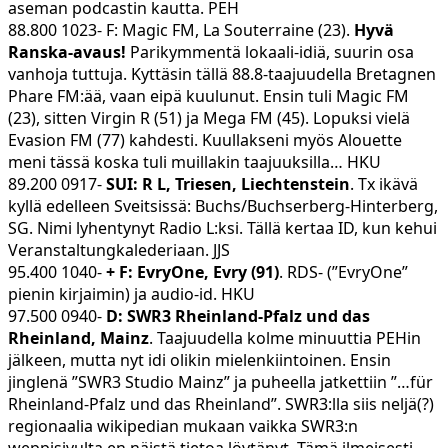
aseman podcastin kautta. PEH
88.800 1023- F: Magic FM, La Souterraine (23).
Hyvä
Ranska-avaus!
Parikymmentä lokaali-idiä, suurin osa
vanhoja tuttuja. Kyttäsin tällä 88.8-taajuudella Bretagnen
Phare FM:ää, vaan eipä kuulunut. Ensin tuli Magic FM
(23), sitten Virgin R (51) ja Mega FM (45). Lopuksi vielä
Evasion FM (77) kahdesti. Kuullakseni myös Alouette
meni tässä koska tuli muillakin taajuuksilla… HKU
89.200 0917-
SUI: R L, Triesen, Liechtenstein
. Tx ikävä
kyllä edelleen Sveitsissä: Buchs/Buchserberg-Hinterberg,
SG. Nimi lyhentynyt Radio L:ksi. Tällä kertaa ID, kun kehui
Veranstaltungkalederiaan. JJS
95.400 1040-
+ F: EvryOne, Evry (91)
. RDS- (”EvryOne”
pienin kirjaimin) ja audio-id. HKU
97.500 0940-
D: SWR3 Rheinland-Pfalz und das
Rheinland, Mainz
. Taajuudella kolme minuuttia PEHin
jälkeen, mutta nyt idi olikin mielenkiintoinen. Ensin
jinglenä ”SWR3 Studio Mainz” ja puheella jatkettiin ”…für
Rheinland-Pfalz und das Rheinland”. SWR3:lla siis neljä(?)
regionaalia wikipedian mukaan vaikka SWR3:n