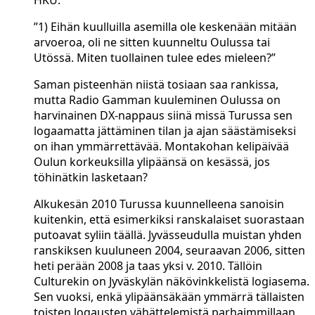
HKU:
”1) Eihän kuulluilla asemilla ole keskenään mitään
arvoeroa, oli ne sitten kuunneltu Oulussa tai
Utössä. Miten tuollainen tulee edes mieleen?”
Saman pisteenhän niistä tosiaan saa rankissa,
mutta Radio Gamman kuuleminen Oulussa on
harvinainen DX-nappaus siinä missä Turussa sen
logaamatta jättäminen tilan ja ajan säästämiseksi
on ihan ymmärrettävää. Montakohan kelipäivää
Oulun korkeuksilla ylipäänsä on kesässä, jos
töhinätkin lasketaan?
Alkukesän 2010 Turussa kuunnelleena sanoisin
kuitenkin, että esimerkiksi ranskalaiset suorastaan
putoavat syliin täällä. Jyvässeudulla muistan yhden
ranskiksen kuuluneen 2004, seuraavan 2006, sitten
heti perään 2008 ja taas yksi v. 2010. Tällöin
Culturekin on Jyväskylän näkövinkkelistä logiasema.
Sen vuoksi, enkä ylipäänsäkään ymmärrä tällaisten
toisten logausten vähättelemistä parhaimmillaan