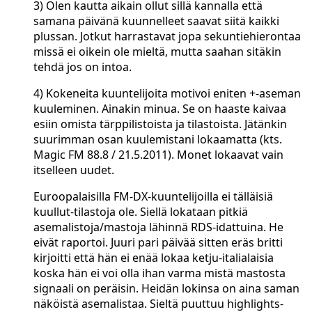
3) Olen kautta aikain ollut sillä kannalla että
samana päivänä kuunnelleet saavat siitä kaikki
plussan. Jotkut harrastavat jopa sekuntiehierontaa
missä ei oikein ole mieltä, mutta saahan sitäkin
tehdä jos on intoa.
4) Kokeneita kuuntelijoita motivoi eniten +-aseman
kuuleminen. Ainakin minua. Se on haaste kaivaa
esiin omista tärppilistoista ja tilastoista. Jätänkin
suurimman osan kuulemistani lokaamatta (kts.
Magic FM 88.8 / 21.5.2011). Monet lokaavat vain
itselleen uudet.
Euroopalaisilla FM-DX-kuuntelijoilla ei tälläisiä
kuullut-tilastoja ole. Siellä lokataan pitkiä
asemalistoja/mastoja lähinnä RDS-idattuina. He
eivät raportoi. Juuri pari päivää sitten eräs britti
kirjoitti että hän ei enää lokaa ketju-italialaisia
koska hän ei voi olla ihan varma mistä mastosta
signaali on peräisin. Heidän lokinsa on aina saman
näköistä asemalistaa. Sieltä puuttuu highlights-