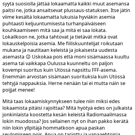
syytä suosiolla jättää lokaamatta kaikki muut asemansa
paitsi ne, jotka ansaitsevat plussaus-statuksen. Itse jätin
viime kesältä lokaamatta lukuisia hyviäkin asemia
puhtaasti keljuuntumisesta turhanpäiväiseen
kouhkaamiseen mitä saa ja mitä ei saa lokata.
Lokailkoon ne, jotka tahtovat ja tietävät mitkä ovat
lokauskelpoisia asemia. Me fiiliskuuntelijat roikutaan
mukana ja nautitaan keleistä ja jokaisesta uudesta
asemasta 😉 Uskokaa pois että moni sisämaassa kuultu
asema tai vaikkapa Oulussa kuunneltu on paljon
kovempi suoritus kuin Utössä napsittu FFF-asema.
Enemmän arvostan sisämaan suorituksia kuin Utössä
tehtyjä nappauksia. Herne nenään tai ei mutta näin se
poijjat menee!
Mitä taas lokaamiskynnykseen tulee niin miksi edes
lokaamista pitäisi rajoittaa? Mitä hyötyä edes on julkaista
jonkinlaista koostetta kesän keleistä Radiomaailmassa
lokin muodossa? Jos sellainen nyt on ihan pakko kerätä
niin lokin yllpitäjä hommatkoon apua paskan
seulomiseen pois. Apua on tarjottu ja vapaaehtoisia