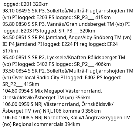
logged: E201 320km
98.10 0849 S SR P3, Sollefteå/Multrå-Flugtjärnshöjden TM
(vn) PI logged: E203 PS logged: SR_P3___ 415km
95.80 0850 S SR P3, Vännäs/Granlundsberget TM (vb) PI
logged: E203 PS logged: SR_P3___ 320km
94.50 0851 S SR P4 Jämtland, Ånge/Alby-Snöberg TM (vn)
ID P4 Jämtland PI logged: E224 PI reg logged: EF24
517km
95.40 0851 S SR P2, Lycksele/Knaften-Rålidsberget TM
(vb) PI logged: E402 PS logged: SR_P2___ 406km
93.50 0854 S SR P2, Sollefteå/Multrå-Flugtjärnshöjden TM
(vn) Over local Radio City PI logged: E402 PS logged:
SR_P2___ 415km
104.80 0954 S Mix Megapol Västernorrland,
Örnsköldsvik/Åsberget TM (vn) 356km
106.00 0959 S NRJ Västernorrland, Örnsköldsvik/
Åsberget TM (vn) NRJ..106 komma 0 356km
106.60 1008 S NRJ Norbotten, Kalix/Långträskryggen TM
(no) Regional commercials 394km