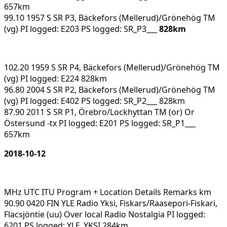
657km
99.10 1957 S SR P3, Bäckefors (Mellerud)/Grönehög TM
(vg) PI logged: E203 PS logged: SR_P3___
828km
102.20 1959 S SR P4, Bäckefors (Mellerud)/Grönehög TM
(vg) PI logged: E224 828km
96.80 2004 S SR P2, Bäckefors (Mellerud)/Grönehög TM
(vg) PI logged: E402 PS logged: SR_P2___ 828km
87.90 2011 S SR P1, Örebro/Lockhyttan TM (or) Or
Östersund -tx PI logged: E201 PS logged: SR_P1___
657km
2018-10-12
MHz UTC ITU Program + Location Details Remarks km
90.90 0420 FIN YLE Radio Yksi, Fiskars/Raasepori-Fiskari,
Flacsjöntie (uu) Over local Radio Nostalgia PI logged:
6201 PS logged: YLE_YKSI 284km