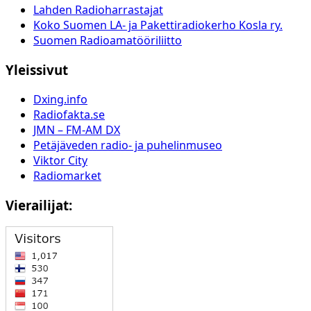
Lahden Radioharrastajat
Koko Suomen LA- ja Pakettiradiokerho Kosla ry.
Suomen Radioamatööriliitto
Yleissivut
Dxing.info
Radiofakta.se
JMN – FM-AM DX
Petäjäveden radio- ja puhelinmuseo
Viktor City
Radiomarket
Vierailijat: