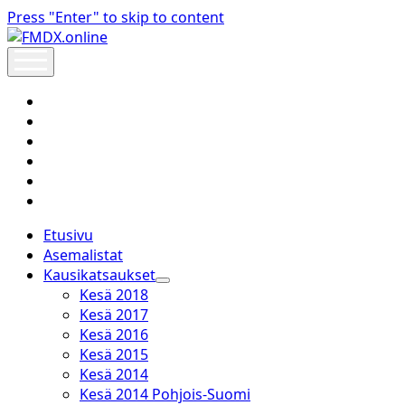
Press "Enter" to skip to content
FMDX.online
open
menu
twitter
facebook
instagram
janne@heinikangas.info
discord
whatsapp
Etusivu
Asemalistat
Kausikatsaukset
open
Kesä 2018
dropdown
Kesä 2017
menu
Kesä 2016
Kesä 2015
Kesä 2014
Kesä 2014 Pohjois-Suomi