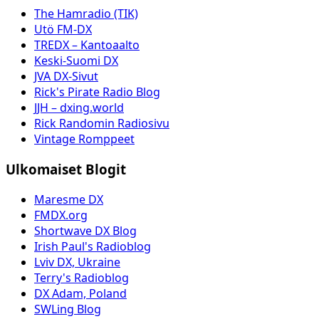
The Hamradio (TIK)
Utö FM-DX
TREDX – Kantoaalto
Keski-Suomi DX
JVA DX-Sivut
Rick's Pirate Radio Blog
JJH – dxing.world
Rick Randomin Radiosivu
Vintage Romppeet
Ulkomaiset Blogit
Maresme DX
FMDX.org
Shortwave DX Blog
Irish Paul's Radioblog
Lviv DX, Ukraine
Terry's Radioblog
DX Adam, Poland
SWLing Blog