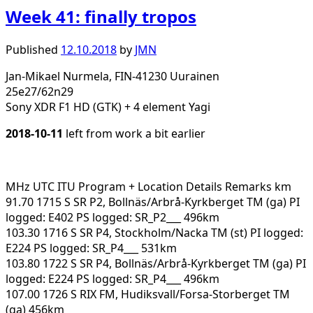
Week 41: finally tropos
Published
12.10.2018
by
JMN
Jan-Mikael Nurmela, FIN-41230 Uurainen
25e27/62n29
Sony XDR F1 HD (GTK) + 4 element Yagi
2018-10-11
left from work a bit earlier
MHz UTC ITU Program + Location Details Remarks km
91.70 1715 S SR P2, Bollnäs/Arbrå-Kyrkberget TM (ga) PI
logged: E402 PS logged: SR_P2___ 496km
103.30 1716 S SR P4, Stockholm/Nacka TM (st) PI logged:
E224 PS logged: SR_P4___ 531km
103.80 1722 S SR P4, Bollnäs/Arbrå-Kyrkberget TM (ga) PI
logged: E224 PS logged: SR_P4___ 496km
107.00 1726 S RIX FM, Hudiksvall/Forsa-Storberget TM
(ga) 456km