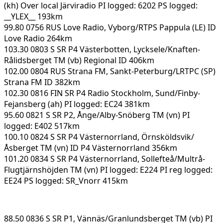
(kh) Over local Järviradio PI logged: 6202 PS logged:
__YLEX__ 193km
99.80 0756 RUS Love Radio, Vyborg/RTPS Pappula (LE) ID
Love Radio 264km
103.30 0803 S SR P4 Västerbotten, Lycksele/Knaften-
Rålidsberget TM (vb) Regional ID 406km
102.00 0804 RUS Strana FM, Sankt-Peterburg/LRTPC (SP)
Strana FM ID 382km
102.30 0816 FIN SR P4 Radio Stockholm, Sund/Finby-
Fejansberg (ah) PI logged: EC24 381km
95.60 0821 S SR P2, Ånge/Alby-Snöberg TM (vn) PI
logged: E402 517km
100.10 0824 S SR P4 Västernorrland, Örnsköldsvik/
Åsberget TM (vn) ID P4 Västernorrland 356km
101.20 0834 S SR P4 Västernorrland, Sollefteå/Multrå-
Flugtjärnshöjden TM (vn) PI logged: E224 PI reg logged:
EE24 PS logged: SR_Vnorr 415km
88.50 0836 S SR P1, Vännäs/Granlundsberget TM (vb) PI