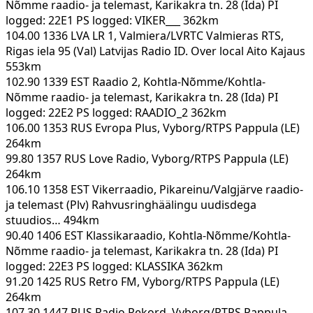
Nõmme raadio- ja telemast, Karikakra tn. 28 (Ida) PI
logged: 22E1 PS logged: VIKER___ 362km
104.00 1336 LVA LR 1, Valmiera/LVRTC Valmieras RTS,
Rigas iela 95 (Val) Latvijas Radio ID. Over local Aito Kajaus
553km
102.90 1339 EST Raadio 2, Kohtla-Nõmme/Kohtla-
Nõmme raadio- ja telemast, Karikakra tn. 28 (Ida) PI
logged: 22E2 PS logged: RAADIO_2 362km
106.00 1353 RUS Evropa Plus, Vyborg/RTPS Pappula (LE)
264km
99.80 1357 RUS Love Radio, Vyborg/RTPS Pappula (LE)
264km
106.10 1358 EST Vikerraadio, Pikareinu/Valgjärve raadio-
ja telemast (Plv) Rahvusringhäälingu uudisdega
stuudios… 494km
90.40 1406 EST Klassikaraadio, Kohtla-Nõmme/Kohtla-
Nõmme raadio- ja telemast, Karikakra tn. 28 (Ida) PI
logged: 22E3 PS logged: KLASSIKA 362km
91.20 1425 RUS Retro FM, Vyborg/RTPS Pappula (LE)
264km
107.30 1447 RUS Radio Rekord, Vyborg/RTPS Pappula