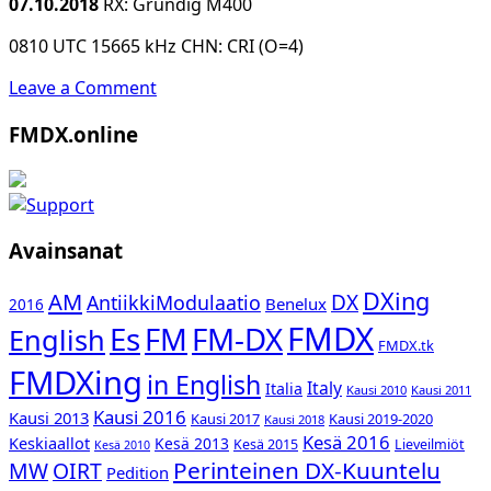
07.10.2018
RX: Grundig M400
0810 UTC 15665 kHz CHN: CRI (O=4)
Leave a Comment
Sidebar
FMDX.online
Avainsanat
DXing
AM
DX
AntiikkiModulaatio
Benelux
2016
FMDX
Es
FM-DX
FM
English
FMDX.tk
FMDXing
in English
Italy
Italia
Kausi 2010
Kausi 2011
Kausi 2016
Kausi 2013
Kausi 2017
Kausi 2019-2020
Kausi 2018
Kesä 2016
Keskiaallot
Kesä 2013
Kesä 2015
Lieveilmiöt
Kesä 2010
Perinteinen DX-Kuuntelu
MW
OIRT
Pedition