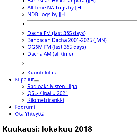
Bandscan Heikkilänperä (JJH)
All Time NA-Logs by JJH
NDB Logs by JJH
Dacha FM (last 365 days)
Bandscan Dacha 2001-2025 (JMN)
OG6M FM (last 365 days)
Dacha AM (all time)
Kuunteluloki
Kilpailut
open
Radioaktiivisten Liiga
dropdown
QSL-Kilpailu 2021
menu
Kilometrirankki
Foorumi
Ota Yhteyttä
Kuukausi:
lokakuu 2018