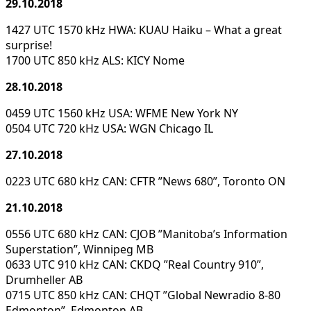
29.10.2018
1427 UTC 1570 kHz HWA: KUAU Haiku – What a great
surprise!
1700 UTC 850 kHz ALS: KICY Nome
28.10.2018
0459 UTC 1560 kHz USA: WFME New York NY
0504 UTC 720 kHz USA: WGN Chicago IL
27.10.2018
0223 UTC 680 kHz CAN: CFTR ”News 680”, Toronto ON
21.10.2018
0556 UTC 680 kHz CAN: CJOB ”Manitoba’s Information
Superstation”, Winnipeg MB
0633 UTC 910 kHz CAN: CKDQ ”Real Country 910”,
Drumheller AB
0715 UTC 850 kHz CAN: CHQT ”Global Newradio 8-80
Edmonton”, Edmonton AB