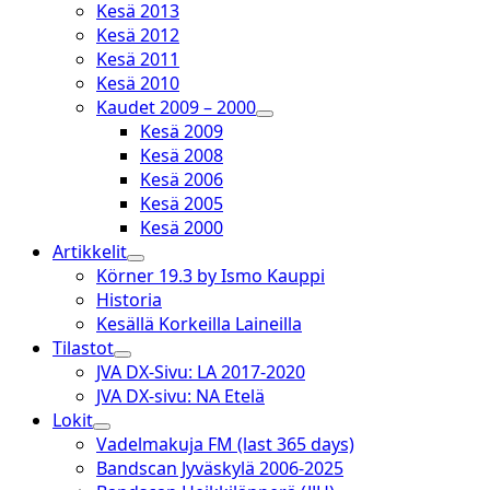
Kesä 2013
Kesä 2012
Kesä 2011
Kesä 2010
Kaudet 2009 – 2000
open
Kesä 2009
dropdown
Kesä 2008
menu
Kesä 2006
Kesä 2005
Kesä 2000
Artikkelit
open
Körner 19.3 by Ismo Kauppi
dropdown
Historia
menu
Kesällä Korkeilla Laineilla
Tilastot
open
JVA DX-Sivu: LA 2017-2020
dropdown
JVA DX-sivu: NA Etelä
menu
Lokit
open
Vadelmakuja FM (last 365 days)
dropdown
Bandscan Jyväskylä 2006-2025
menu