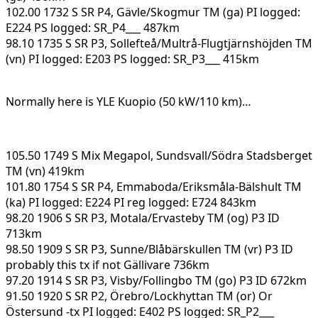
102.00 1732 S SR P4, Gävle/Skogmur TM (ga) PI logged:
E224 PS logged: SR_P4___ 487km
98.10 1735 S SR P3, Sollefteå/Multrå-Flugtjärnshöjden TM
(vn) PI logged: E203 PS logged: SR_P3___ 415km
Normally here is YLE Kuopio (50 kW/110 km)…
105.50 1749 S Mix Megapol, Sundsvall/Södra Stadsberget
TM (vn) 419km
101.80 1754 S SR P4, Emmaboda/Eriksmåla-Bälshult TM
(ka) PI logged: E224 PI reg logged: E724 843km
98.20 1906 S SR P3, Motala/Ervasteby TM (og) P3 ID
713km
98.50 1909 S SR P3, Sunne/Blåbärskullen TM (vr) P3 ID
probably this tx if not Gällivare 736km
97.20 1914 S SR P3, Visby/Follingbo TM (go) P3 ID 672km
91.50 1920 S SR P2, Örebro/Lockhyttan TM (or) Or
Östersund -tx PI logged: E402 PS logged: SR_P2___