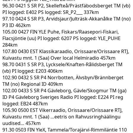
96.30 0421 S SR P2, Skellefteå/Prästfäbodsberget TM (vb)
PI logged: E402 PS logged: SR_P2___ 337km
97.10 0424 S SR P3, Arvidsjaur/Julträsk-Akkanålke TM (no)
P3 ID 462km
105.00 0427 FIN YLE Puhe, Fiskars/Raasepori-Fiskari,
Flacsjöntie (uu) PI logged: 6207 PS logged: YLE_PUHE
284km
107.80 0430 EST Klassikaraadio, Orissaare/Orissaare RTJ,
Kuivastu mnt. 1 (Saa) Over local Helmiradio 457km
98.70 0431 S SR P3, Lycksele/Knaften-Rålidsberget TM
(vb) PI logged: E203 406km
102.90 0432 S SR P4 Norrbotten, Älvsbyn/Brännberget
TM (no) Regional ID 409km
102.00 0433 S SR P4 Gävleborg, Gävle/Skogmur TM (ga)
ID P4 Gävleborg Sveriges Radio PI logged: E224 PI reg
logged: EB24 487km
105.90 0500 EST Vikerraadio, Orissaare/Orissaare RTJ,
Kuivastu mnt. 1 (Saa) …eetris on Rahvusringhäälingu
uudised… 457km
91.30 0503 FIN YleX, Tammela/Torajärvi-Rimmiläntie 110