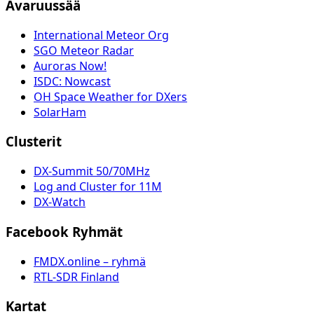
Avaruussää
International Meteor Org
SGO Meteor Radar
Auroras Now!
ISDC: Nowcast
OH Space Weather for DXers
SolarHam
Clusterit
DX-Summit 50/70MHz
Log and Cluster for 11M
DX-Watch
Facebook Ryhmät
FMDX.online – ryhmä
RTL-SDR Finland
Kartat