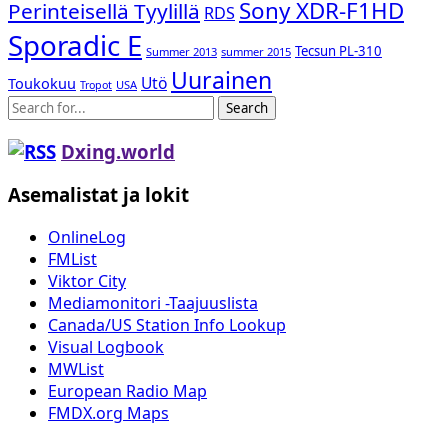
Sony XDR-F1HD
Perinteisellä Tyylillä
RDS
Sporadic E
Tecsun PL-310
Summer 2013
summer 2015
Uurainen
Utö
Toukokuu
USA
Tropot
Search
Dxing.world
Asemalistat ja lokit
OnlineLog
FMList
Viktor City
Mediamonitori -Taajuuslista
Canada/US Station Info Lookup
Visual Logbook
MWList
European Radio Map
FMDX.org Maps