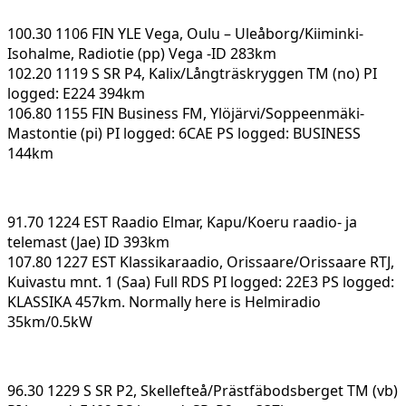
100.30 1106 FIN YLE Vega, Oulu – Uleåborg/Kiiminki-
Isohalme, Radiotie (pp) Vega -ID 283km
102.20 1119 S SR P4, Kalix/Långträskryggen TM (no) PI
logged: E224 394km
106.80 1155 FIN Business FM, Ylöjärvi/Soppeenmäki-
Mastontie (pi) PI logged: 6CAE PS logged: BUSINESS
144km
91.70 1224 EST Raadio Elmar, Kapu/Koeru raadio- ja
telemast (Jae) ID 393km
107.80 1227 EST Klassikaraadio, Orissaare/Orissaare RTJ,
Kuivastu mnt. 1 (Saa) Full RDS PI logged: 22E3 PS logged:
KLASSIKA 457km. Normally here is Helmiradio
35km/0.5kW
96.30 1229 S SR P2, Skellefteå/Prästfäbodsberget TM (vb)