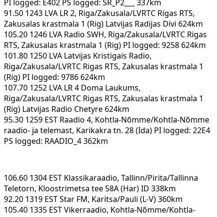
PI logged: E402 PS logged: SR_P2___ 337km
91.50 1243 LVA LR 2, Riga/Zakusala/LVRTC Rigas RTS,
Zakusalas krastmala 1 (Rig) Latvijas Radijas Divi 624km
105.20 1246 LVA Radio SWH, Riga/Zakusala/LVRTC Rigas
RTS, Zakusalas krastmala 1 (Rig) PI logged: 9258 624km
101.80 1250 LVA Latvijas Kristigais Radio,
Riga/Zakusala/LVRTC Rigas RTS, Zakusalas krastmala 1
(Rig) PI logged: 9786 624km
107.70 1252 LVA LR 4 Doma Laukums,
Riga/Zakusala/LVRTC Rigas RTS, Zakusalas krastmala 1
(Rig) Latvijas Radio Chetyre 624km
95.30 1259 EST Raadio 4, Kohtla-Nõmme/Kohtla-Nõmme
raadio- ja telemast, Karikakra tn. 28 (Ida) PI logged: 22E4
PS logged: RAADIO_4 362km
106.60 1304 EST Klassikaraadio, Tallinn/Pirita/Tallinna
Teletorn, Kloostrimetsa tee 58A (Har) ID 338km
92.20 1319 EST Star FM, Karitsa/Pauli (L-V) 360km
105.40 1335 EST Vikerraadio, Kohtla-Nõmme/Kohtla-