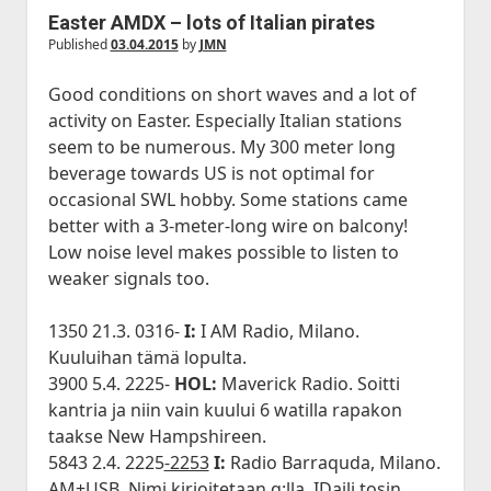
Easter AMDX – lots of Italian pirates
Published
03.04.2015
by
JMN
Good conditions on short waves and a lot of
activity on Easter. Especially Italian stations
seem to be numerous. My 300 meter long
beverage towards US is not optimal for
occasional SWL hobby. Some stations came
better with a 3-meter-long wire on balcony!
Low noise level makes possible to listen to
weaker signals too.
1350 21.3. 0316-
I:
I AM Radio, Milano.
Kuuluihan tämä lopulta.
3900 5.4. 2225-
HOL:
Maverick Radio. Soitti
kantria ja niin vain kuului 6 watilla rapakon
taakse New Hampshireen.
5843 2.4. 2225
-2253
I:
Radio Barraquda, Milano.
AM+USB. Nimi kirjoitetaan q:lla. IDaili tosin