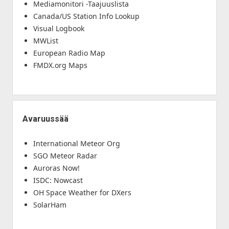
Mediamonitori -Taajuuslista
Canada/US Station Info Lookup
Visual Logbook
MWList
European Radio Map
FMDX.org Maps
Avaruussää
International Meteor Org
SGO Meteor Radar
Auroras Now!
ISDC: Nowcast
OH Space Weather for DXers
SolarHam