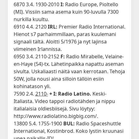
6870 3.4. 1930-2010
I:
Radio Europe, Pioltello
(MI). Vissiin sama asema kuin 90-luvulla 7300
nurkilla kuultu.
6910 4.4. 2120
IRL:
Premier Radio International.
Hienot s7 parhaimmillaan, paras kuulemani
signaali tältä. Aloitti 5/1976 ja nyt lajinsa
viimeinen Irlannissa.
6950 3.4. 2110-2152
F:
Radio Mirabelle, Velaine-
en-Haye (54)-tx. Lähetinpaikka napattu aseman
sivulta. Uskaliaasti näitä vaan kerrotaan. Tehoja
50W, jolla nousi aina silloin tällöin esiin
kohinatason yli.
7590 2.4.
2110-
+ I: Radio Latino.
Keski-
Italiasta. Video tappoi radiotähden ja nippu
italialaisia oldiesbiisejä. Sivu löytyy:
http://www.radiolatino.bigbig.com/.
13800 5.4. 1755-1900
BUL:
Radio Spaceshuttle
International, Kostinbrod. Koko lystin kruunasi
upea paikallis-ID!