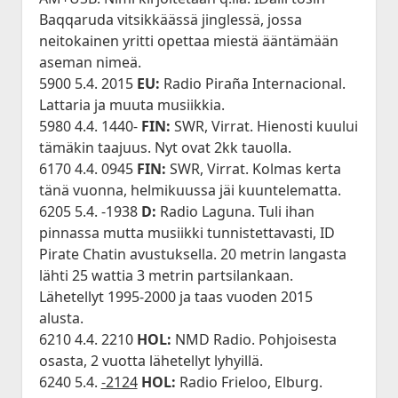
Baqqaruda vitsikkäässä jinglessä, jossa
neitokainen yritti opettaa miestä ääntämään
aseman nimeä.
5900 5.4. 2015
EU:
Radio Piraña Internacional.
Lattaria ja muuta musiikkia.
5980 4.4. 1440-
FIN:
SWR, Virrat. Hienosti kuului
tämäkin taajuus. Nyt ovat 2kk tauolla.
6170 4.4. 0945
FIN:
SWR, Virrat. Kolmas kerta
tänä vuonna, helmikuussa jäi kuuntelematta.
6205 5.4. -1938
D:
Radio Laguna. Tuli ihan
pinnassa mutta musiikki tunnistettavasti, ID
Pirate Chatin avustuksella. 20 metrin langasta
lähti 25 wattia 3 metrin partsilankaan.
Lähetellyt 1995-2000 ja taas vuoden 2015
alusta.
6210 4.4. 2210
HOL:
NMD Radio. Pohjoisesta
osasta, 2 vuotta lähetellyt lyhyillä.
6240 5.4.
-2124
HOL:
Radio Frieloo, Elburg.