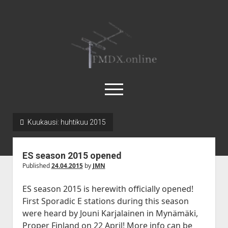
FMDX.online
open
menu
twitter
facebook
instagram
janne@heinikangas.info
discord
whatsapp
Kuukausi:
huhtikuu 2015
Etusivu
ES season 2015 opened
Asemalistat
Published
24.04.2015
by
JMN
open
Kausikatsaukset
dropdown
ES season 2015 is herewith officially opened!
open
Kesä 2018
Artikkelit
menu
First Sporadic E stations during this season
dropdown
Kesä 2017
open
Körner 19.3 by Ismo Kauppi
Tilastot
were heard by Jouni Karjalainen in Mynämäki,
menu
dropdown
Proper Finland on 22 April! More info can be
Kesä 2016