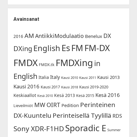
Avainsanat
AM
DX
AntiikkiModulaatio
Benelux
2016
Es
FM-DX
FM
English
DXing
FMDX
FMDXing
in
FMDX.tk
English
Italy
Kausi 2013
Italia
Kausi 2010
Kausi 2011
Kausi 2016
Kausi 2017
Kausi 2019-2020
Kausi 2018
Kesä 2016
Keskiaallot
Kesä 2013
Kesä 2015
Kesä 2010
Perinteinen
MW
OIRT
Pedition
Lieveilmiöt
DX-Kuuntelu
Perinteisellä Tyylillä
RDS
Sporadic E
Sony XDR-F1HD
Summer