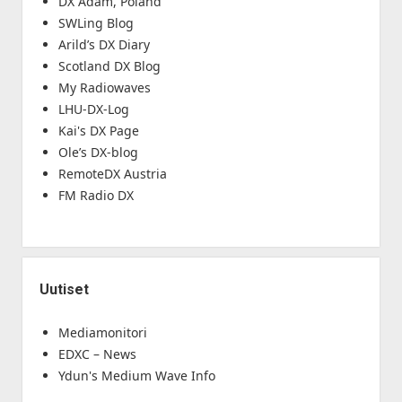
DX Adam, Poland
SWLing Blog
Arild’s DX Diary
Scotland DX Blog
My Radiowaves
LHU-DX-Log
Kai's DX Page
Ole’s DX-blog
RemoteDX Austria
FM Radio DX
Uutiset
Mediamonitori
EDXC – News
Ydun's Medium Wave Info