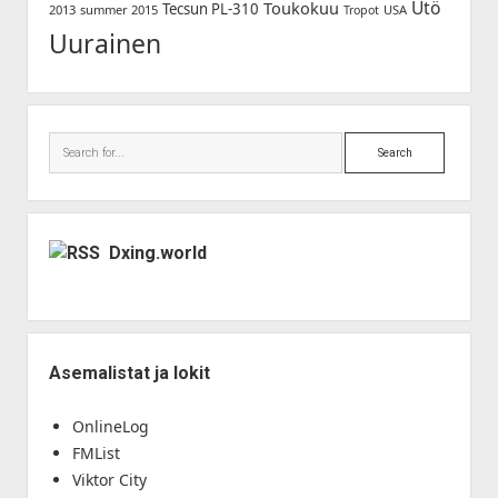
Utö
Toukokuu
Tecsun PL-310
2013
summer 2015
USA
Tropot
Uurainen
Search
Dxing.world
Asemalistat ja lokit
OnlineLog
FMList
Viktor City