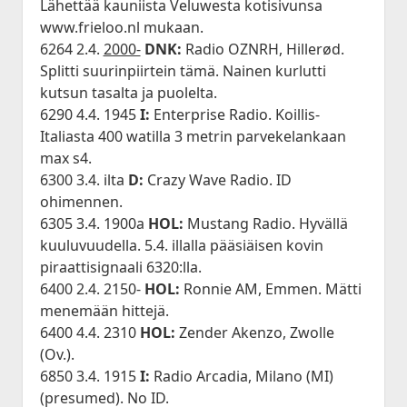
Lähettää kauniista Veluwesta kotisivunsa
www.frieloo.nl mukaan.
6264 2.4.
2000-
DNK:
Radio OZNRH, Hillerød.
Splitti suurinpiirtein tämä. Nainen kurlutti
kutsun tasalta ja puolelta.
6290 4.4. 1945
I:
Enterprise Radio. Koillis-
Italiasta 400 watilla 3 metrin parvekelankaan
max s4.
6300 3.4. ilta
D:
Crazy Wave Radio. ID
ohimennen.
6305 3.4. 1900a
HOL:
Mustang Radio. Hyvällä
kuuluvuudella. 5.4. illalla pääsiäisen kovin
piraattisignaali 6320:lla.
6400 2.4. 2150-
HOL:
Ronnie AM, Emmen. Mätti
menemään hittejä.
6400 4.4. 2310
HOL:
Zender Akenzo, Zwolle
(Ov.).
6850 3.4. 1915
I:
Radio Arcadia, Milano (MI)
(presumed). No ID.