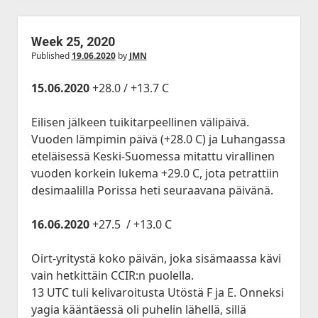
Week 25, 2020
Published
19.06.2020
by
JMN
15.06.2020
+28.0 / +13.7 C
Eilisen jälkeen tuikitarpeellinen välipäivä.
Vuoden lämpimin päivä (+28.0 C) ja Luhangassa
eteläisessä Keski-Suomessa mitattu virallinen
vuoden korkein lukema +29.0 C, jota petrattiin
desimaalilla Porissa heti seuraavana päivänä.
16.06.2020
+27.5 / +13.0 C
Oirt-yritystä koko päivän, joka sisämaassa kävi
vain hetkittäin CCIR:n puolella.
13 UTC tuli kelivaroitusta Utöstä F ja E. Onneksi
yagia kääntäessä oli puhelin lähellä, sillä