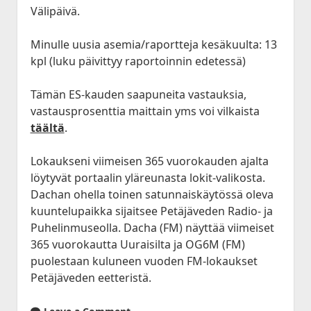
Välipäivä.
Minulle uusia asemia/raportteja kesäkuulta: 13
kpl (luku päivittyy raportoinnin edetessä)
Tämän ES-kauden saapuneita vastauksia,
vastausprosenttia maittain yms voi vilkaista
täältä
.
Lokaukseni viimeisen 365 vuorokauden ajalta
löytyvät portaalin yläreunasta lokit-valikosta.
Dachan ohella toinen satunnaiskäytössä oleva
kuuntelupaikka sijaitsee Petäjäveden Radio- ja
Puhelinmuseolla. Dacha (FM) näyttää viimeiset
365 vuorokautta Uuraisilta ja OG6M (FM)
puolestaan kuluneen vuoden FM-lokaukset
Petäjäveden eetteristä.