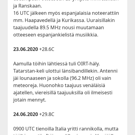
Historia
open
JVA DX-Sivu: LA 2017-2020
Lokit
menu
ja Ranskaan.
dropdown
Kesä 2015
Kesällä Korkeilla Laineilla
JVA DX-sivu: NA Etelä
open
Vadelmakuja FM (last 365 days)
Kilpailut
16 UTC jälkeen myös espanjalaisia noteerattiin
menu
dropdown
Kesä 2014
mm. Haapavedellä ja Kurikassa. Uuraisillakin
Bandscan Jyväskylä 2006-2025
Radioaktiivisten Liiga
Foorumi
menu
taajuudella 89.5 MHz nousi muutamaan
Kesä 2014 Pohjois-Suomi
Bandscan Heikkilänperä (JJH)
QSL-Kilpailu 2021
Ota Yhteyttä
otteeseen espanjankielistä musiikkia.
Kesä 2013
All Time NA-Logs by JJH
Kilometrirankki
23.06.2020
+28.6C
Kesä 2012
NDB Logs by JJH
Kesä 2011
Aamulla töihin lähtiessä tuli OIRT-häly.
Kesä 2010
Tatarstan-keli ulottui länsibandillekin. Antenni
Dacha FM (last 365 days)
jäi lounaaseen ja sokolla (96.2 MHz) oli vain
open
Kaudet 2009 – 2000
Bandscan Dacha 2001-2025 (JMN)
meteoreja. Huonohko taajuus venäläisiä
dropdown
Kesä 2009
menu
ajatellen, viereisillä taajuuksilla oli ilmeisesti
OG6M FM (last 365 days)
Kesä 2008
jotain mennyt.
Dacha AM (all time)
Kesä 2006
24.06.2020
+29.8C
Kesä 2005
Kuunteluloki
0900 UTC tienoilla Italia yritti rannikolla, mutta
Kesä 2000