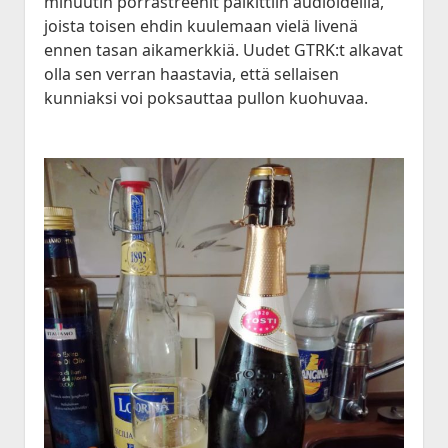
minuutin porrastreenit palkittiin audioideillä,
joista toisen ehdin kuulemaan vielä livenä
ennen tasan aikamerkkiä. Uudet GTRK:t alkavat
olla sen verran haastavia, että sellaisen
kunniaksi voi poksauttaa pullon kuohuvaa.