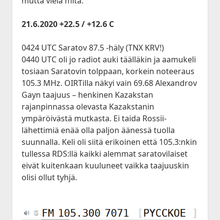
mutta vielä mitä.
21.6.2020 +22.5 / +12.6 C
0424 UTC Saratov 87.5 -häly (TNX KRV!)
0440 UTC oli jo radiot auki täälläkin ja aamukeli
tosiaan Saratovin tolppaan, korkein noteeraus
105.3 MHz. OIRTilla näkyi vain 69.68 Alexandrov
Gayn taajuus – henkinen Kazakstan
rajanpinnassa olevasta Kazakstanin
ympäröivästä mutkasta. Ei taida Rossii-
lähettimiä enää olla paljon äänessä tuolla
suunnalla. Keli oli siitä erikoinen että 105.3:nkin
tullessa RDS:llä kaikki alemmat saratovilaiset
eivät kuitenkaan kuuluneet vaikka taajuuskin
olisi ollut tyhjä.