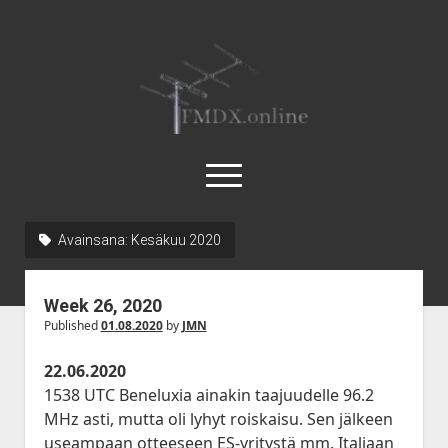
FMDX.online
open
menu
twitter
facebook
instagram
janne@heinikangas.info
discord
whatsapp
Avainsana:
Kesäkuu 2020
Etusivu
Week 26, 2020
Asemalistat
Published
01.08.2020
by
JMN
open
Kausikatsaukset
dropdown
22.06.2020
open
Kesä 2018
Artikkelit
menu
1538 UTC Beneluxia ainakin taajuudelle 96.2
dropdown
Kesä 2017
open
Körner 19.3 by Ismo Kauppi
Tilastot
MHz asti, mutta oli lyhyt roiskaisu. Sen jälkeen
menu
dropdown
useampaan otteeseen ES-yritystä mm. Italiaan
Kesä 2016