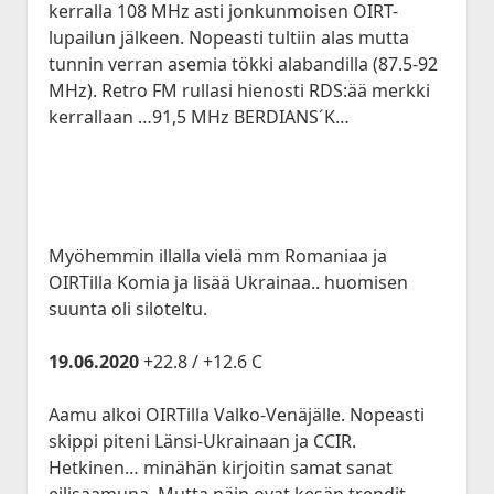
kerralla 108 MHz asti jonkunmoisen OIRT-
lupailun jälkeen. Nopeasti tultiin alas mutta
tunnin verran asemia tökki alabandilla (87.5-92
MHz). Retro FM rullasi hienosti RDS:ää merkki
kerrallaan …91,5 MHz BERDIANS´K…
Myöhemmin illalla vielä mm Romaniaa ja
OIRTilla Komia ja lisää Ukrainaa.. huomisen
suunta oli siloteltu.
19.06.2020
+22.8 / +12.6 C
Aamu alkoi OIRTilla Valko-Venäjälle. Nopeasti
skippi piteni Länsi-Ukrainaan ja CCIR.
Hetkinen… minähän kirjoitin samat sanat
eilisaamuna. Mutta näin ovat kesän trendit