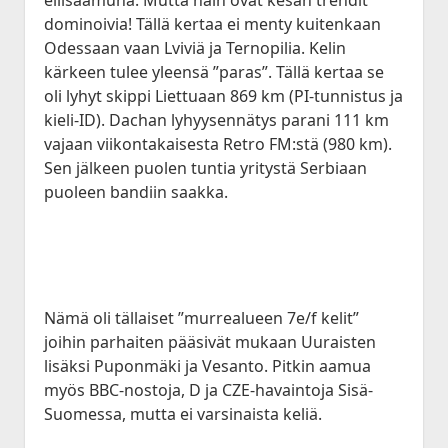
dominoivia! Tällä kertaa ei menty kuitenkaan
Odessaan vaan Lviviä ja Ternopilia. Kelin
kärkeen tulee yleensä ”paras”. Tällä kertaa se
oli lyhyt skippi Liettuaan 869 km (PI-tunnistus ja
kieli-ID). Dachan lyhyysennätys parani 111 km
vajaan viikontakaisesta Retro FM:stä (980 km).
Sen jälkeen puolen tuntia yritystä Serbiaan
puoleen bandiin saakka.
Nämä oli tällaiset ”murrealueen 7e/f kelit”
joihin parhaiten pääsivät mukaan Uuraisten
lisäksi Puponmäki ja Vesanto. Pitkin aamua
myös BBC-nostoja, D ja CZE-havaintoja Sisä-
Suomessa, mutta ei varsinaista keliä.