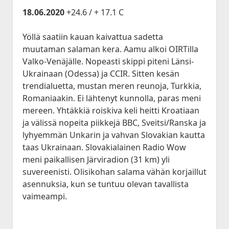
18.06.2020
+24.6 / + 17.1 C
Yöllä saatiin kauan kaivattua sadetta
muutaman salaman kera. Aamu alkoi OIRTilla
Valko-Venäjälle. Nopeasti skippi piteni Länsi-
Ukrainaan (Odessa) ja CCIR. Sitten kesän
trendialuetta, mustan meren reunoja, Turkkia,
Romaniaakin. Ei lähtenyt kunnolla, paras meni
mereen. Yhtäkkiä roiskiva keli heitti Kroatiaan
ja välissä nopeita piikkejä BBC, Sveitsi/Ranska ja
lyhyemmän Unkarin ja vahvan Slovakian kautta
taas Ukrainaan. Slovakialainen Radio Wow
meni paikallisen Järviradion (31 km) yli
suvereenisti. Olisikohan salama vähän korjaillut
asennuksia, kun se tuntuu olevan tavallista
vaimeampi.