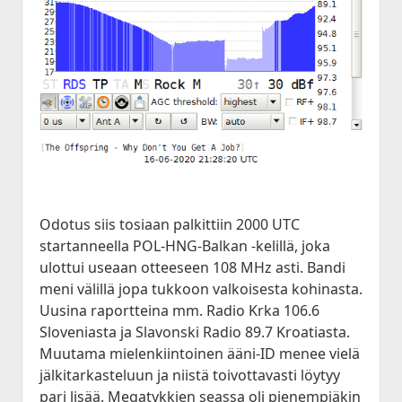
Odotus siis tosiaan palkittiin 2000 UTC
startanneella POL-HNG-Balkan -kelillä, joka
ulottui useaan otteeseen 108 MHz asti. Bandi
meni välillä jopa tukkoon valkoisesta kohinasta.
Uusina raportteina mm. Radio Krka 106.6
Sloveniasta ja Slavonski Radio 89.7 Kroatiasta.
Muutama mielenkiintoinen ääni-ID menee vielä
jälkitarkasteluun ja niistä toivottavasti löytyy
pari lisää. Megatykkien seassa oli pienempiäkin