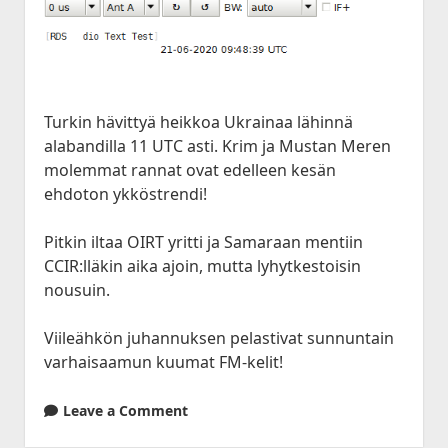
Turkin hävittyä heikkoa Ukrainaa lähinnä
alabandilla 11 UTC asti. Krim ja Mustan Meren
molemmat rannat ovat edelleen kesän
ehdoton ykköstrendi!
Pitkin iltaa OIRT yritti ja Samaraan mentiin
CCIR:lläkin aika ajoin, mutta lyhytkestoisin
nousuin.
Viileähkön juhannuksen pelastivat sunnuntain
varhaisaamun kuumat FM-kelit!
Leave a Comment