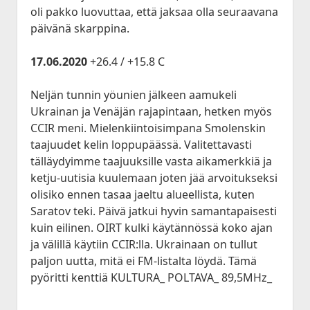
oli pakko luovuttaa, että jaksaa olla seuraavana
päivänä skarppina.
17.06.2020
+26.4 / +15.8 C
Neljän tunnin yöunien jälkeen aamukeli
Ukrainan ja Venäjän rajapintaan, hetken myös
CCIR meni. Mielenkiintoisimpana Smolenskin
taajuudet kelin loppupäässä. Valitettavasti
tälläydyimme taajuuksille vasta aikamerkkiä ja
ketju-uutisia kuulemaan joten jää arvoitukseksi
olisiko ennen tasaa jaeltu alueellista, kuten
Saratov teki. Päivä jatkui hyvin samantapaisesti
kuin eilinen. OIRT kulki käytännössä koko ajan
ja välillä käytiin CCIR:lla. Ukrainaan on tullut
paljon uutta, mitä ei FM-listalta löydä. Tämä
pyöritti kenttiä KULTURA_ POLTAVA_ 89,5MHz_