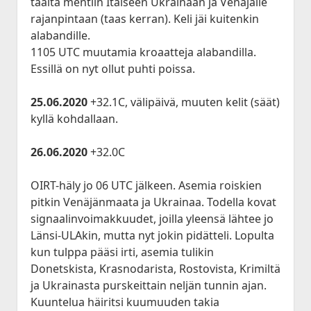
täältä mentiin Itäiseen Ukrainaan ja Venäjälle
rajanpintaan (taas kerran). Keli jäi kuitenkin
alabandille.
1105 UTC muutamia kroaatteja alabandilla.
Essillä on nyt ollut puhti poissa.
25.06.2020
+32.1C, välipäivä, muuten kelit (säät)
kyllä kohdallaan.
26.06.2020
+32.0C
OIRT-häly jo 06 UTC jälkeen. Asemia roiskien
pitkin Venäjänmaata ja Ukrainaa. Todella kovat
signaalinvoimakkuudet, joilla yleensä lähtee jo
Länsi-ULAkin, mutta nyt jokin pidätteli. Lopulta
kun tulppa pääsi irti, asemia tulikin
Donetskista, Krasnodarista, Rostovista, Krimiltä
ja Ukrainasta purskeittain neljän tunnin ajan.
Kuuntelua häiritsi kuumuuden takia