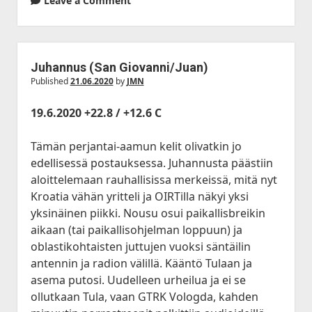
Leave a Comment
Juhannus (San Giovanni/Juan)
Published
21.06.2020
by
JMN
19.6.2020 +22.8 / +12.6 C
Tämän perjantai-aamun kelit olivatkin jo
edellisessä postauksessa. Juhannusta päästiin
aloittelemaan rauhallisissa merkeissä, mitä nyt
Kroatia vähän yritteli ja OIRTilla näkyi yksi
yksinäinen piikki. Nousu osui paikallisbreikin
aikaan (tai paikallisohjelman loppuun) ja
oblastikohtaisten juttujen vuoksi säntäilin
antennin ja radion välillä. Kääntö Tulaan ja
asema putosi. Uudelleen urheilua ja ei se
ollutkaan Tula, vaan GTRK Vologda, kahden